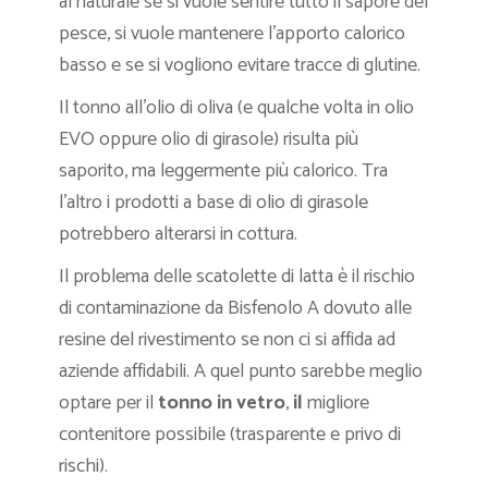
al naturale se si vuole sentire tutto il sapore del
pesce, si vuole mantenere l’apporto calorico
basso e se si vogliono evitare tracce di glutine.
Il tonno all’olio di oliva (e qualche volta in olio
EVO oppure olio di girasole) risulta più
saporito, ma leggermente più calorico. Tra
l’altro i prodotti a base di olio di girasole
potrebbero alterarsi in cottura.
Il problema delle scatolette di latta è il rischio
di contaminazione da Bisfenolo A dovuto alle
resine del rivestimento se non ci si affida ad
aziende affidabili. A quel punto sarebbe meglio
optare per il
tonno in vetro
,
il
migliore
contenitore possibile (trasparente e privo di
rischi).