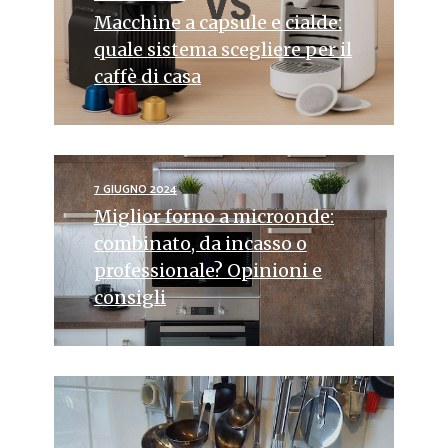
Macchine a capsule e cialde:
quale sistema scegliere per il
caffè di casa
7 GIUGNO 2024
Miglior forno a microonde:
combinato, da incasso o
professionale? Opinioni e
consigli