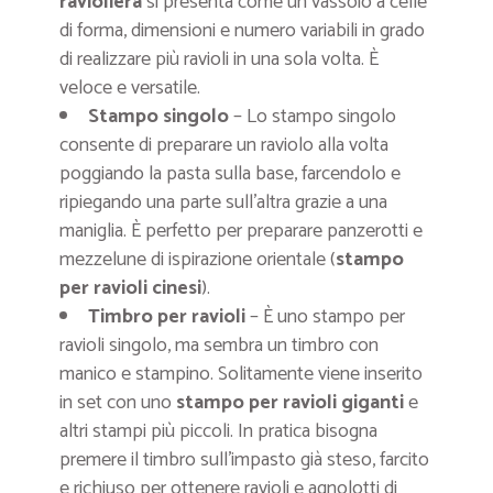
ravioliera
si presenta come un vassoio a celle
di forma, dimensioni e numero variabili in grado
di realizzare più ravioli in una sola volta. È
veloce e versatile.
Stampo singolo
– Lo stampo singolo
consente di preparare un raviolo alla volta
poggiando la pasta sulla base, farcendolo e
ripiegando una parte sull’altra grazie a una
maniglia. È perfetto per preparare panzerotti e
mezzelune di ispirazione orientale (
stampo
per ravioli cinesi
).
Timbro per ravioli
– È uno stampo per
ravioli singolo, ma sembra un timbro con
manico e stampino. Solitamente viene inserito
in set con uno
stampo per ravioli giganti
e
altri stampi più piccoli. In pratica bisogna
premere il timbro sull’impasto già steso, farcito
e richiuso per ottenere ravioli e agnolotti di