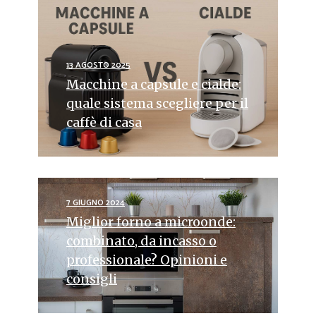
13 AGOSTO 2025
Macchine a capsule e cialde:
quale sistema scegliere per il
caffè di casa
7 GIUGNO 2024
Miglior forno a microonde:
combinato, da incasso o
professionale? Opinioni e
consigli