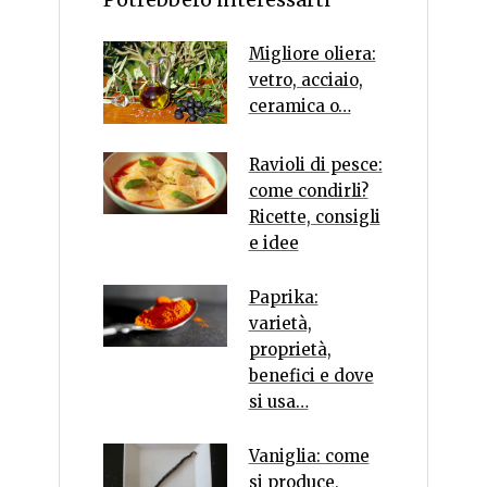
Migliore oliera:
vetro, acciaio,
ceramica o…
Ravioli di pesce:
come condirli?
Ricette, consigli
e idee
Paprika:
varietà,
proprietà,
benefici e dove
si usa…
Vaniglia: come
si produce,