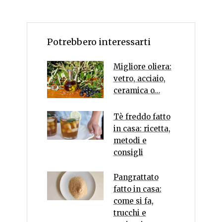
Potrebbero interessarti
Migliore oliera:
vetro, acciaio,
ceramica o…
Tè freddo fatto
in casa: ricetta,
metodi e
consigli
Pangrattato
fatto in casa:
come si fa,
trucchi e