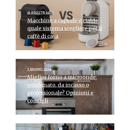
13 AGOSTO 2025
Macchine a capsule e cialde:
quale sistema scegliere per il
caffè di casa
7 GIUGNO 2024
Miglior forno a microonde:
combinato, da incasso o
professionale? Opinioni e
consigli