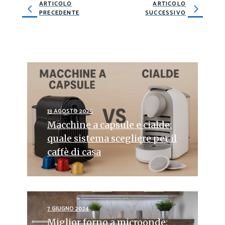
ARTICOLO
ARTICOLO
PRECEDENTE
SUCCESSIVO
13 AGOSTO 2025
Macchine a capsule e cialde:
quale sistema scegliere per il
caffè di casa
7 GIUGNO 2024
Miglior forno a microonde: