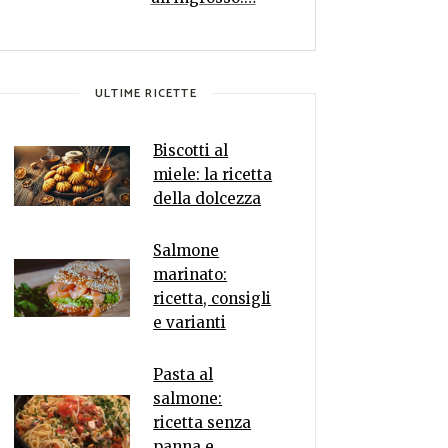
ULTIME RICETTE
Biscotti al
miele: la ricetta
della dolcezza
Salmone
marinato:
ricetta, consigli
e varianti
Pasta al
salmone:
ricetta senza
panna e