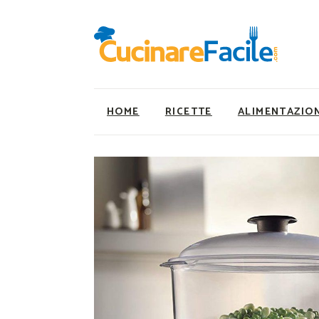
HOME
RICETTE
ALIMENTAZIO
Ricette Facili e Veloci
Utility
Ricette Primi Piatti
Super Alimenti
Ricette Antipasti
Nutrizionista a ta
Ricette Dolci
Ricette Vegetaria
Ricette Carne
Ricette Vegane
Ricette Secondi
Rumors
Ricette Pizze e Rustici