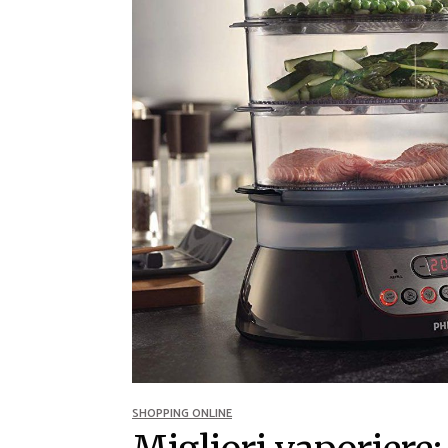
Ricette Contorni
Ricette Piatti unici
Ricette Pesce
Video Ricette
Ricette per Ingrediente
SHOPPING ONLINE