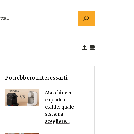
Utility
er Alimenti
ta a tavola
egetariane
tte Vegane
Rumors
Potrebbero interessarti
Macchine a
capsule e
cialde: quale
sistema
scegliere…