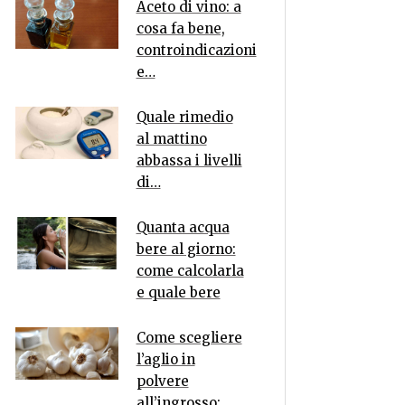
Aceto di vino: a
cosa fa bene,
controindicazioni
e…
Quale rimedio
al mattino
abbassa i livelli
di…
Quanta acqua
bere al giorno:
come calcolarla
e quale bere
Come scegliere
l’aglio in
polvere
all’ingrosso:…