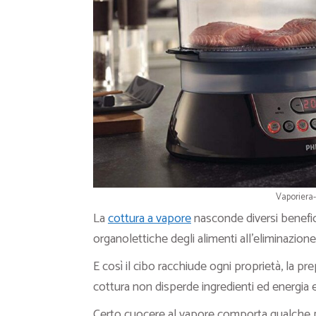
Vaporiera-
La
cottura a vapore
nasconde diversi benefici
organolettiche degli alimenti all’eliminazion
E così il cibo racchiude ogni proprietà, la pr
cottura non disperde ingredienti ed energia e
Certo cuocere al vapore comporta qualche pi