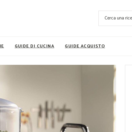
Ricette Facili e Veloci
Cerca
Ricette Primi Piatti
Sup
Ricette Antipasti
Nutrizionis
Ricette Dolci
Ricette V
NE
GUIDE DI CUCINA
GUIDE ACQUISTO
Ricette Carne
Rice
Ricette Secondi
Ricette Pizze e Rustici
Ricette Contorni
vola
Ricette Piatti unici
ne
Ricette Pesce
Video Ricette
Ricette per Ingrediente