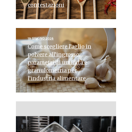
contestazioni
19 GIUGNO 2026
Come scegliere l’aglio in
polvere all’ingrosso:
parametri di umidità e
granulometria per
l’industria alimentare