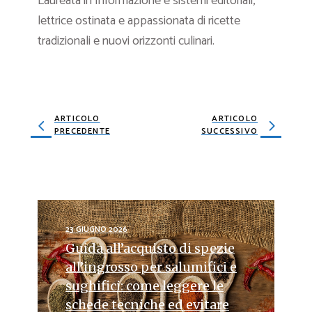
Laureata in Informazione e sistemi editoriali,
lettrice ostinata e appassionata di ricette
tradizionali e nuovi orizzonti culinari.
ARTICOLO
ARTICOLO
PRECEDENTE
SUCCESSIVO
23 GIUGNO 2026
Guida all’acquisto di spezie
all’ingrosso per salumifici e
sughifici: come leggere le
schede tecniche ed evitare