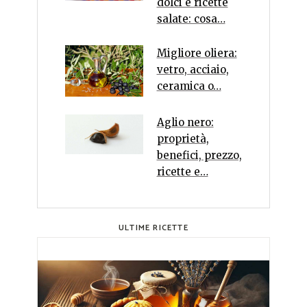
dolci e ricette
salate: cosa…
Migliore oliera:
vetro, acciaio,
ceramica o…
Aglio nero:
proprietà,
benefici, prezzo,
ricette e…
ULTIME RICETTE