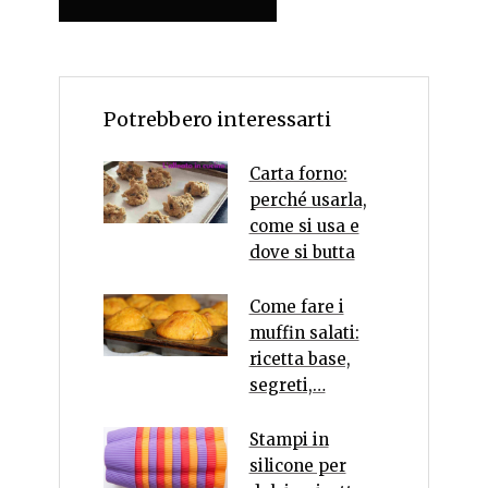
Potrebbero interessarti
Carta forno:
perché usarla,
come si usa e
dove si butta
Come fare i
muffin salati:
ricetta base,
segreti,…
Stampi in
silicone per