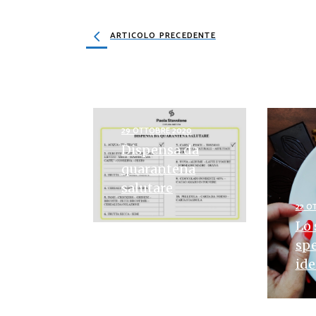
ARTICOLO PRECEDENTE
29 OTTOBRE 2020
Dispensa da
quarantena
salutare
22 O
Lo
sp
ide