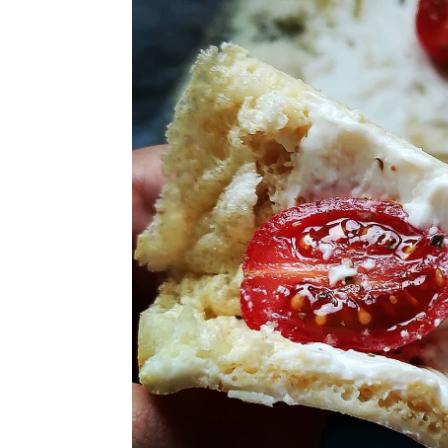
Ricette Contorni
Ricette Piatti unici
Ricette Pesce
Video Ricette
Ricette per Ingrediente