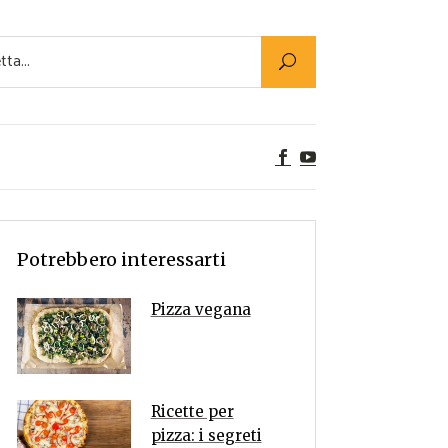
Utility
er Alimenti
ta a tavola
egetariane
tte Vegane
Rumors
Potrebbero interessarti
Pizza vegana
Ricette per
pizza: i segreti