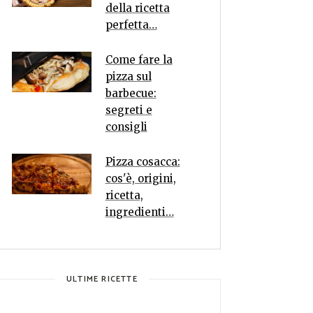
della ricetta
perfetta…
Come fare la
pizza sul
barbecue:
segreti e
consigli
Pizza cosacca:
cos'è, origini,
ricetta,
ingredienti…
ULTIME RICETTE