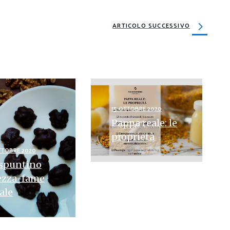
ARTICOLO SUCCESSIVO
15 OTTOBRE 2020
Pappa reale: le
proprietà
TTOBRE 2020
 spuntino
ezza-fame
ale