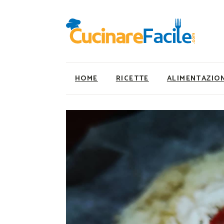
HOME
RICETTE
ALIMENTAZIO
Ricette Facili e Veloci
Utility
Ricette Primi Piatti
Super Alimenti
Ricette Antipasti
Nutrizionista a ta
Ricette Dolci
Ricette Vegetaria
Ricette Carne
Ricette Vegane
Ricette Secondi
Rumors
Ricette Pizze e Rustici