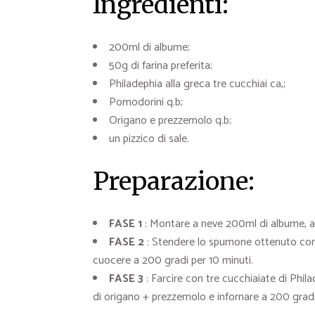
Ingredienti:
200ml di albume;
50g di farina preferita;
Philadephia alla greca tre cucchiai ca,;
Pomodorini q.b;
Origano e prezzemolo q.b;
un pizzico di sale.
Preparazione:
FASE 1
: Montare a neve 200ml di albume, agg
FASE 2
: Stendere lo spumone ottenuto con 
cuocere a 200 gradi per 10 minuti.
FASE 3
: Farcire con tre cucchiaiate di Phi
di origano + prezzemolo e infornare a 200 gradi p