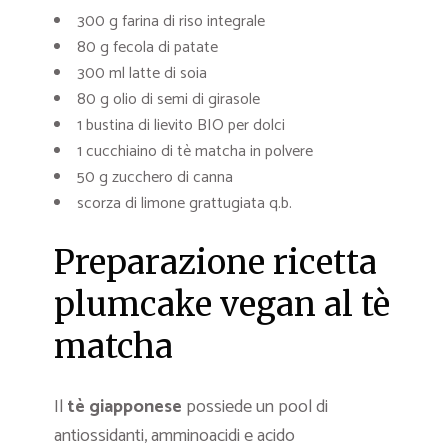
300 g farina di riso integrale
80 g fecola di patate
300 ml latte di soia
80 g olio di semi di girasole
1 bustina di lievito BIO per dolci
1 cucchiaino di tè matcha in polvere
50 g zucchero di canna
scorza di limone grattugiata q.b.
Preparazione ricetta
plumcake vegan al tè
matcha
Il
tè giapponese
possiede un pool di
antiossidanti, amminoacidi e acido