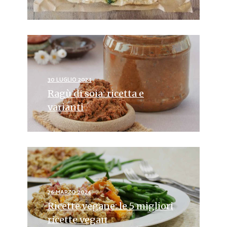
30 LUGLIO 2024
Ragù di soia: ricetta e
varianti
26 MARZO 2024
Ricette vegane: le 5 migliori
ricette vegan