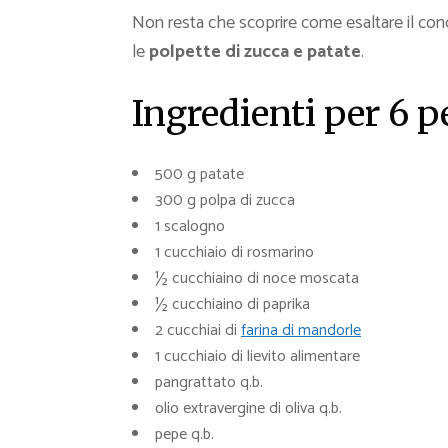
Non resta che scoprire come esaltare il con
le
polpette di zucca e patate
.
Ingredienti per 6 
500 g patate
300 g polpa di zucca
1 scalogno
1 cucchiaio di rosmarino
½ cucchiaino di noce moscata
½ cucchiaino di paprika
2 cucchiai di
farina di mandorle
1 cucchiaio di lievito alimentare
pangrattato q.b.
olio extravergine di oliva q.b.
pepe q.b.