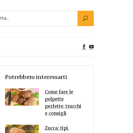
Utility
er Alimenti
ta a tavola
egetariane
tte Vegane
Rumors
Potrebbero interessarti
Come fare le
polpette
perfette: trucchi
e consigli
Zucca: tipi,