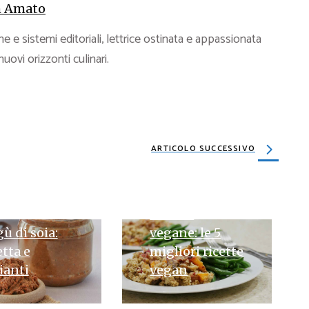
 Amato
e e sistemi editoriali, lettrice ostinata e appassionata
 nuovi orizzonti culinari.
ARTICOLO SUCCESSIVO
26 MARZO 2024
Ricette
UGLIO 2024
ù di soia:
vegane: le 5
etta e
migliori ricette
ianti
vegan