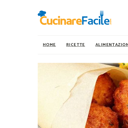
HOME
RICETTE
ALIMENTAZIO
Ricette Facili e Veloci
Utility
Ricette Primi Piatti
Super Alimenti
Ricette Antipasti
Nutrizionista a ta
Ricette Dolci
Ricette Vegetaria
Ricette Carne
Ricette Vegane
Ricette Secondi
Rumors
Ricette Pizze e Rustici