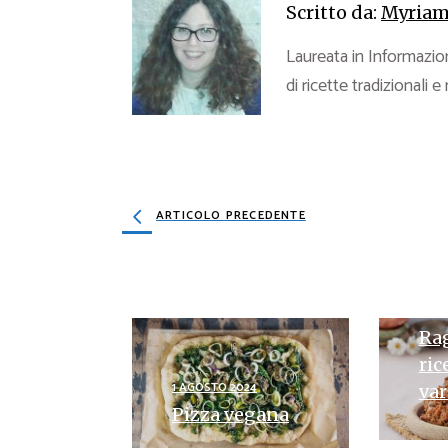
Scritto da:
Myriam
Laureata in Informazion
di ricette tradizionali e
ARTICOLO PRECEDENTE
30 L
Rag
ric
1 AGOSTO 2024
var
Pizza vegana