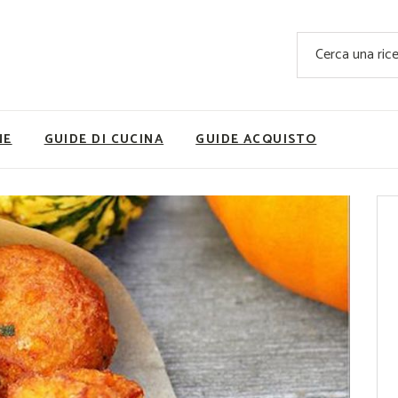
Ricette Facili e Veloci
Cerca
Ricette Primi Piatti
Sup
Ricette Antipasti
Nutrizionis
Ricette Dolci
Ricette V
NE
GUIDE DI CUCINA
GUIDE ACQUISTO
Ricette Carne
Rice
Ricette Secondi
Ricette Pizze e Rustici
Ricette Contorni
vola
Ricette Piatti unici
ne
Ricette Pesce
Video Ricette
Ricette per Ingrediente