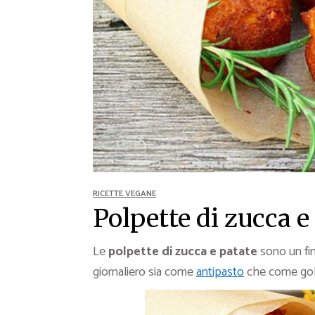
Ricette Contorni
Ricette Piatti unici
Ricette Pesce
Video Ricette
Ricette per Ingrediente
RICETTE VEGANE
Polpette di zucca e
Le
polpette di zucca e patate
sono un fi
giornaliero sia come
antipasto
che come gol