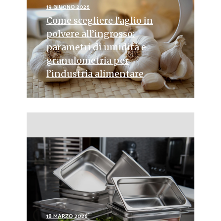
19 GIUGNO 2026
Come scegliere l’aglio in
polvere all’ingrosso:
parametri di umidità e
granulometria per
l’industria alimentare
18 MARZO 2026