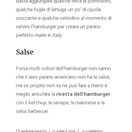
Basta aggiungere qualche fetta di pomodoro,
qualche foglia di lattuga, un po’ di cipolla
croccante e qualche cetriolino al momento di
servire l’hamburger per creare un panino
perfetto made in Italy.
Salse
Forse molti cultori dell’hamburger non sanno
che il vero panino americano non ha le salse,
ma se proprio non se ne può fare a meno è
meglio arricchire la
ricetta dell’hamburger
con il ketchup, la senape, la maionese e la
salsa barbecue.
Di
MYRIAM AMATO
12 APRILE 2018
0 COMMENTI