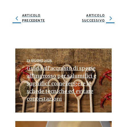
ARTICOLO
ARTICOLO
PRECEDENTE
SUCCESSIVO
23 GIUGNO 2026
Guida all’acquisto di spezie
all’ingrosso per salumifici e
sughifici: come leggere le
schede tecniche ed evitare
contestazioni