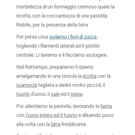
morbidezza di un formaggio cremoso quale la
ricotta, con la croccantezza di una pastella
friabile, per la presenza della birra.
Per prima cosa
puliamo i
fiori di zucca
,
togliendo i filamenti laterali ed il pistillo
centrale. Li laviamo e li facciamo asciugare.
Nel frattempo, prepariamo il ripieno
amalgamando in una ciotola la
ricotta
con la
scamorza
tagliata a dadini molto piccoli, il
tuorlo
d’uovo, il
sale
ed il
pepe
.
Poi, allestiamo la pastella, lavorando la
farina
con
l’uovo intero ed il tuorlo
e diluendo poco
alla volta con la
birra
freddissima.