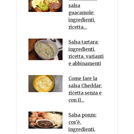
salsa
guacamole:
ingredienti,
ricetta…
Salsa tartara:
ingredienti,
ricetta, varianti
e abbinamenti
Come fare la
salsa Cheddar:
ricetta senza e
con il…
Salsa ponzu:
cos'è,
ingredienti,