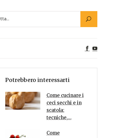
Utility
er Alimenti
ta a tavola
egetariane
tte Vegane
Rumors
Potrebbero interessarti
Come cucinare i
ceci secchi e in
scatola:
tecniche,…
Come