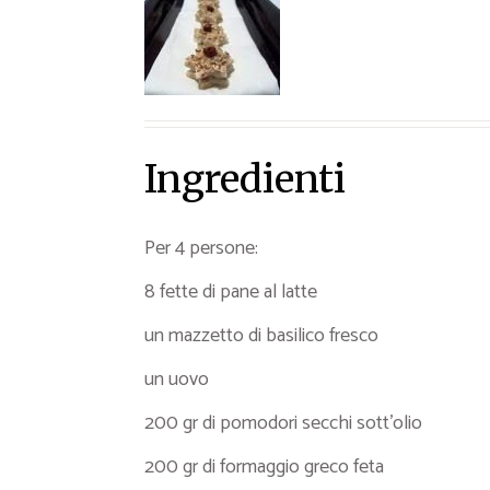
Ricette Contorni
Ricette Piatti unici
Ricette Pesce
Video Ricette
Ricette per Ingrediente
Ingredienti
Per 4 persone:
8 fette di pane al latte
un mazzetto di basilico fresco
un uovo
200 gr di pomodori secchi sott’olio
200 gr di formaggio greco feta