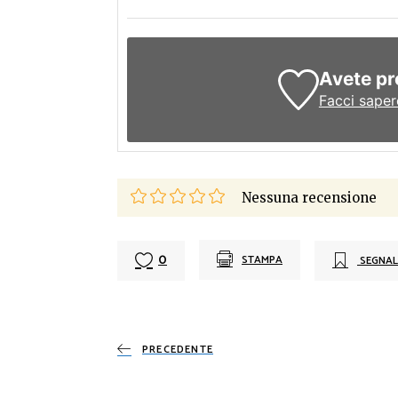
Avete pr
Facci saper
Nessuna recensione
0
STAMPA
SEGNAL
PRECEDENTE