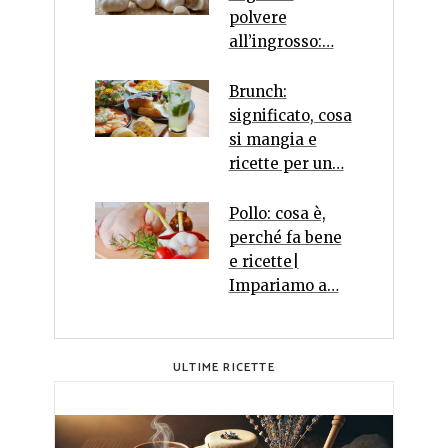
polvere
all’ingrosso:…
Brunch:
significato, cosa
si mangia e
ricette per un…
Pollo: cosa è,
perché fa bene
e ricette|
Impariamo a…
ULTIME RICETTE