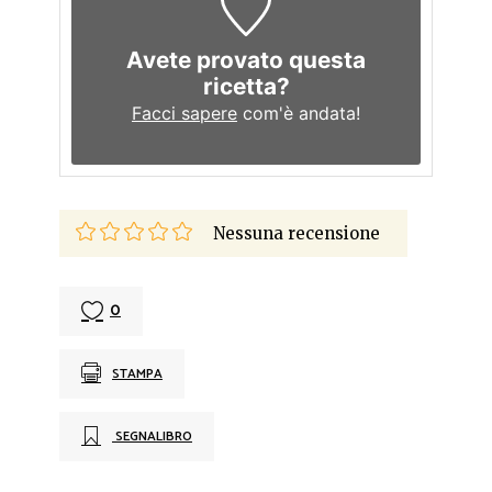
Avete provato questa
ricetta?
Facci sapere
com'è andata!
Nessuna recensione
0
STAMPA
SEGNALIBRO