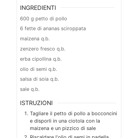
INGREDIENTI
600 g petto di pollo
6 fette di ananas sciroppata
maizena q.b.
zenzero fresco q.b.
erba cipollina q.b.
olio di semi q.b.
salsa di soia q.b.
sale q.b.
ISTRUZIONI
Tagliare il petto di pollo a bocconcini
e disporli in una ciotola con la
maizena e un pizzico di sale
Riscaldare l'olio di semi in padella,