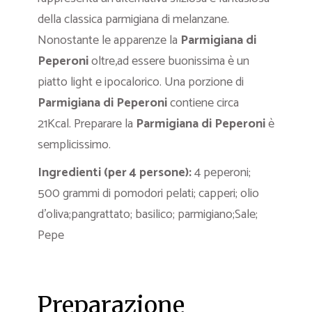
della classica parmigiana di melanzane.
Nonostante le apparenze la
Parmigiana
di
Peperoni
oltre,ad essere buonissima è un
piatto light e ipocalorico. Una porzione di
Parmigiana di Peperoni
contiene circa
21Kcal. Preparare la
Parmigiana
di Peperoni
è
semplicissimo.
Ingredienti (per 4 persone):
4 peperoni;
500 grammi di pomodori pelati;
capperi;
olio
d’oliva;pangrattato;
basilico;
parmigiano;Sale;
Pepe
Preparazione