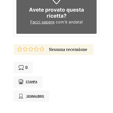
Avete provato questa
ricetta?
Facci sapere
com'è andata!
Nessuna recensione
0
STAMPA
SEGNALIBRO