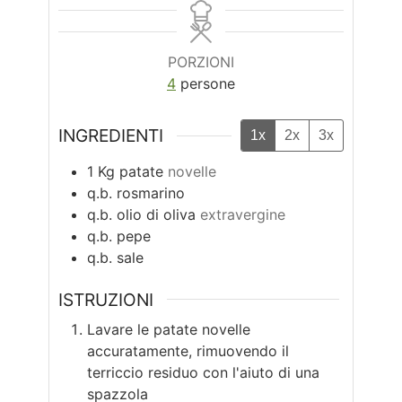
PORZIONI
4
persone
INGREDIENTI
1x
2x
3x
1
Kg
patate
novelle
q.b.
rosmarino
q.b.
olio di oliva
extravergine
q.b.
pepe
q.b.
sale
ISTRUZIONI
Lavare le patate novelle
accuratamente, rimuovendo il
terriccio residuo con l'aiuto di una
spazzola