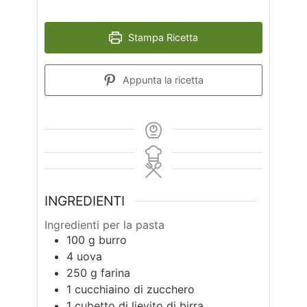
Stampa Ricetta
Appunta la ricetta
INGREDIENTI
Ingredienti per la pasta
100
g
burro
4
uova
250
g
farina
1
cucchiaino di zucchero
1
cubetto di lievito di birra