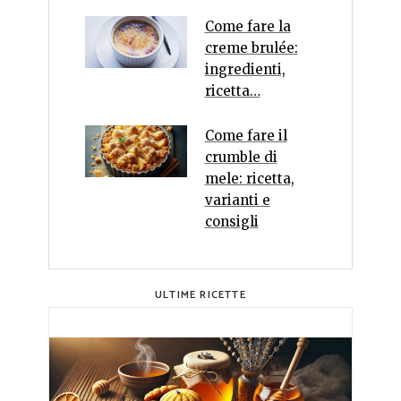
Come fare la
creme brulée:
ingredienti,
ricetta…
Come fare il
crumble di
mele: ricetta,
varianti e
consigli
ULTIME RICETTE