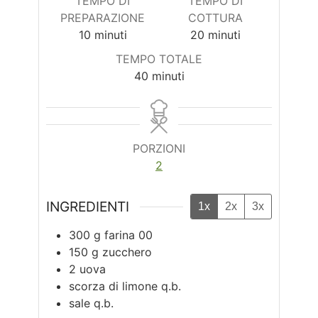
TEMPO DI
TEMPO DI
PREPARAZIONE
COTTURA
minuti
minuti
10
minuti
20
minuti
TEMPO TOTALE
minuti
40
minuti
PORZIONI
2
INGREDIENTI
1x
2x
3x
300
g
farina 00
150
g
zucchero
2
uova
scorza di limone q.b.
sale q.b.