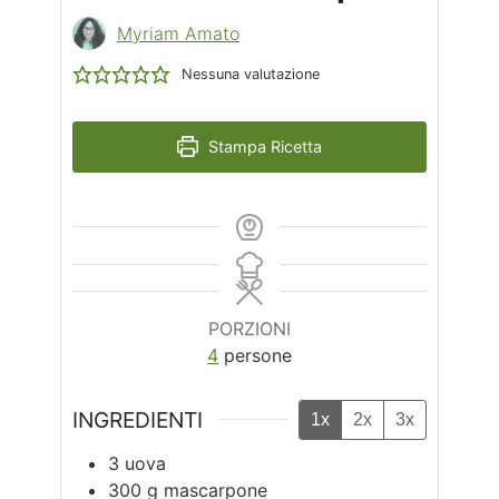
Myriam Amato
Nessuna valutazione
Stampa Ricetta
PORZIONI
4
persone
INGREDIENTI
1x
2x
3x
3
uova
300
g
mascarpone