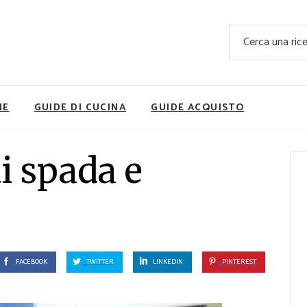
Ricette Facili e Veloci
Cerca
Ricette Primi Piatti
Sup
Ricette Antipasti
Nutrizionis
Ricette Dolci
Ricette V
NE
GUIDE DI CUCINA
GUIDE ACQUISTO
Ricette Carne
Rice
Ricette Secondi
i spada e
Ricette Pizze e Rustici
Ricette Contorni
vola
Ricette Piatti unici
ne
Ricette Pesce
Video Ricette
FACEBOOK
TWITTER
LINKEDIN
PINTEREST
Ricette per Ingrediente