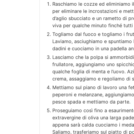
Raschiamo le cozze ed eliminiamo il
per eliminare le incrostazioni e met
d’aglio sbucciato e un rametto di 
viva per qualche minuto finché tutti 
Togliamo dal fuoco e togliamo i frut
Laviamo, asciughiamo e spuntiamo l
dadini e cuociamo in una padella ant
Lasciamo che la polpa si ammorbidi
frullatore, aggiungiamo uno spicchio
qualche foglia di menta e l’uovo. Az
crema, assaggiamo e regoliamo di s
Mettiamo sul piano di lavoro una fet
peperoni e melanzane, aggiungiamo 
pesce spada e mettiamo da parte.
Proseguiamo così fino a esaurimento
extravergine di oliva una larga pade
appena sarà calda cuociamo i medagli
Saliamo, trasferiamo sul piatto di 