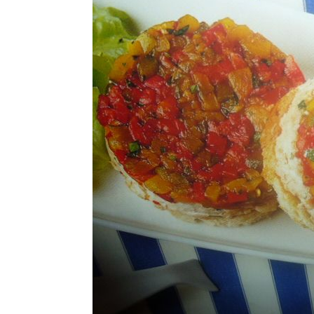
Ricette Contorni
Ricette Piatti unici
Ricette Pesce
Video Ricette
Ricette per Ingrediente