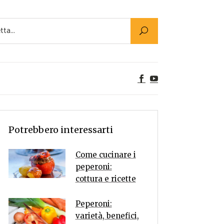
Utility
er Alimenti
ta a tavola
egetariane
tte Vegane
Rumors
Potrebbero interessarti
Come cucinare i
peperoni:
cottura e ricette
Peperoni:
varietà, benefici,