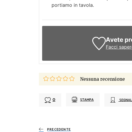
portiamo in tavola.
Avete pr
Facci saper
Nessuna recensione
0
STAMPA
SEGNAL
PRECEDENTE