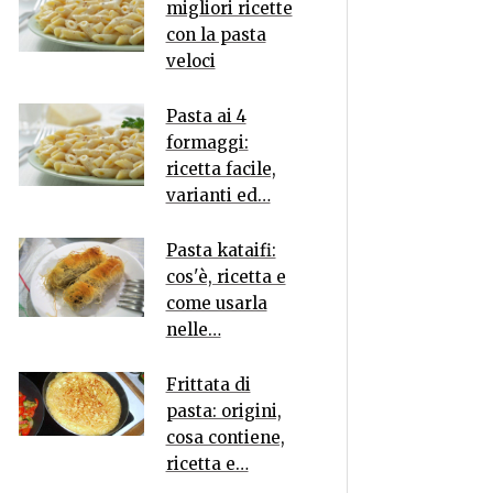
migliori ricette
con la pasta
veloci
Pasta ai 4
formaggi:
ricetta facile,
varianti ed…
Pasta kataifi:
cos'è, ricetta e
come usarla
nelle…
Frittata di
pasta: origini,
cosa contiene,
ricetta e…