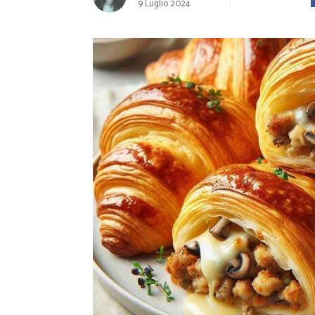
Ricette Contorni
9 Luglio 2024
Ricette Piatti unici
Ricette Pesce
Video Ricette
Ricette per Ingrediente