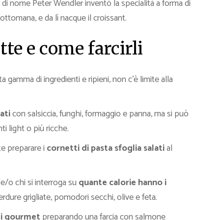
o di nome Peter Wendler inventò la specialità a forma di
ottomana, e da lì nacque il croissant.
ette e come farcirli
ta gamma di ingredienti e ripieni, non c’è limite alla
ati
con salsiccia, funghi, formaggio e panna, ma si può
ti light o più ricche.
te preparare i
cornetti di pasta sfoglia salati
al
e/o chi si interroga su
quante calorie hanno i
erdure grigliate, pomodori secchi, olive e feta.
ti gourmet
preparando una farcia con salmone