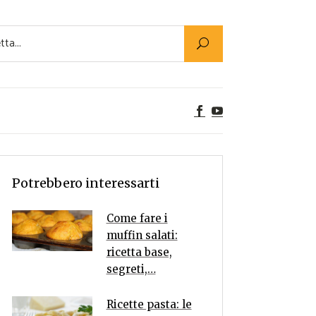
Utility
er Alimenti
ta a tavola
egetariane
tte Vegane
Rumors
Potrebbero interessarti
Come fare i
muffin salati:
ricetta base,
segreti,…
Ricette pasta: le