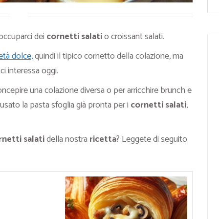
occuparci dei
cornetti salati
o croissant salati.
età dolce,
quindi il tipico cornetto della colazione, ma
ci interessa oggi.
ncepire una colazione diversa o per arricchire brunch e
usato la pasta sfoglia già pronta per i
cornetti salati
,
netti salati
della nostra
ricetta
? Leggete di seguito