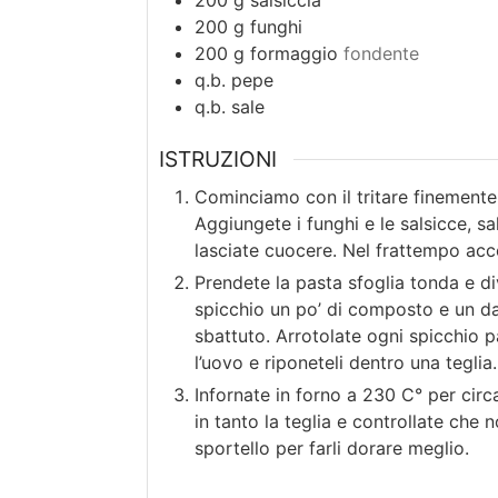
200
g
salsiccia
200
g
funghi
200
g
formaggio
fondente
q.b.
pepe
q.b.
sale
ISTRUZIONI
Cominciamo con il tritare finemente la
Aggiungete i funghi e le salsicce, s
lasciate cuocere. Nel frattempo acce
Prendete la pasta sfoglia tonda e di
spicchio un po’ di composto e un dad
sbattuto. Arrotolate ogni spicchio p
l’uovo e riponeteli dentro una teglia.
Infornate in forno a 230 C° per circ
in tanto la teglia e controllate che 
sportello per farli dorare meglio.