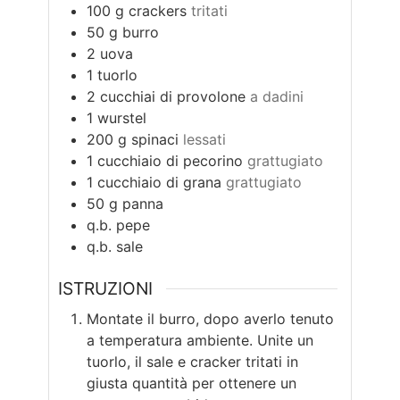
100
g
crackers
tritati
50
g
burro
2
uova
1
tuorlo
2
cucchiai di provolone
a dadini
1
wurstel
200
g
spinaci
lessati
1
cucchiaio di pecorino
grattugiato
1
cucchiaio di grana
grattugiato
50
g
panna
q.b.
pepe
q.b.
sale
ISTRUZIONI
Montate il burro, dopo averlo tenuto
a temperatura ambiente. Unite un
tuorlo, il sale e cracker tritati in
giusta quantità per ottenere un