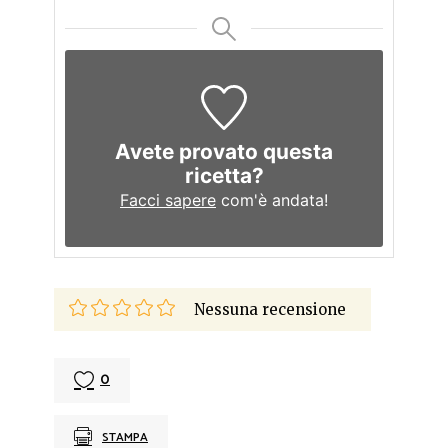
Avete provato questa
ricetta?
Facci sapere
com'è andata!
Nessuna recensione
0
STAMPA