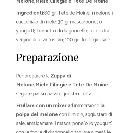
Melone,Miele,Ciliegie e Tete De Moine
Ingredienti:
80 gr. Tete de Moine; 1 melone 1
cuccchiaio di miele; 30 gr mascarpone( o
yougurt); 1 rametto di dragoncello; olio extra
vergine di oliva toscan; 100 gr. di ciliegie; sale
Preparazione
Per preparare la
Zuppa di
Melone,Miele,Ciliegie e Tete De Moine
seguite passo passo, questa ricetta:
Frullare con un mixer
ad immersione
la
polpa del melone
con il miele, aggiustare di
sale, amalgamare il mascarpone(o lo yougurt)
con le foglie di dragoncello tagliare a metà le