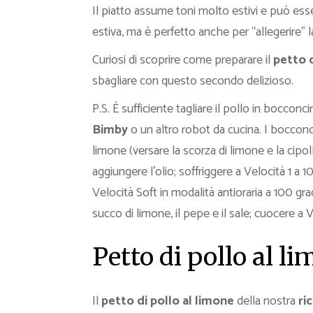
Il piatto assume toni molto estivi e può ess
estiva, ma è perfetto anche per “allegerire” l
Curiosi di scoprire come preparare il
petto d
sbagliare con questo secondo delizioso.
P.S. È sufficiente tagliare il pollo in bocconci
Bimby
o un altro robot da cucina. I bocconcin
limone (versare la scorza di limone e la cipol
aggiungere l’olio; soffriggere a Velocità 1 a 100
Velocità Soft in modalità antioraria a 100 grad
succo di limone, il pepe e il sale; cuocere a V
Petto di pollo al li
Il
petto di pollo al limone
della nostra
ri