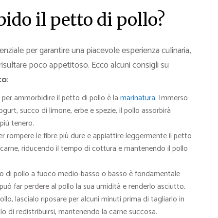
do il petto di pollo?
nziale per garantire una piacevole esperienza culinaria,
risultare poco appetitoso. Ecco alcuni consigli su
co
:
 per ammorbidire il petto di pollo è la
marinatura
. Immerso
gurt, succo di limone, erbe e spezie, il pollo assorbirà
 più tenero.
r rompere le fibre più dure e appiattire leggermente il petto
 carne, riducendo il tempo di cottura e mantenendo il pollo
tto di pollo a fuoco medio-basso o basso è fondamentale
ò far perdere al pollo la sua umidità e renderlo asciutto.
llo, lascialo riposare per alcuni minuti prima di tagliarlo in
lo di redistribuirsi, mantenendo la carne succosa.