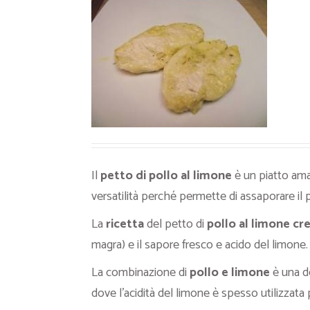
Ricette Contorni
Ricette Piatti unici
Ricette Pesce
Video Ricette
Ricette per Ingrediente
Il
petto di pollo al limone
è un piatto ama
versatilità perché permette di assaporare il 
La
ricetta
del petto di
pollo al limone c
magra) e il sapore fresco e acido del limone.
La combinazione di
pollo e limone
è una de
dove l’acidità del limone è spesso utilizzata p