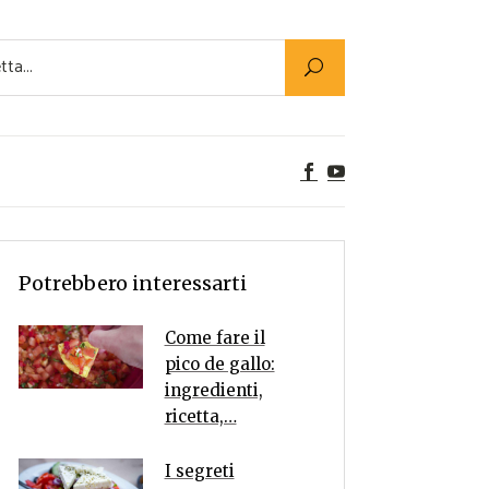
Utility
er Alimenti
ta a tavola
egetariane
tte Vegane
Rumors
Potrebbero interessarti
Come fare il
pico de gallo:
ingredienti,
ricetta,…
I segreti