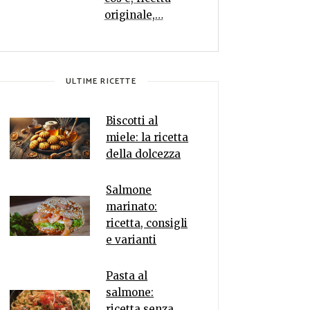
originale,…
ULTIME RICETTE
Biscotti al
miele: la ricetta
della dolcezza
Salmone
marinato:
ricetta, consigli
e varianti
Pasta al
salmone:
ricetta senza