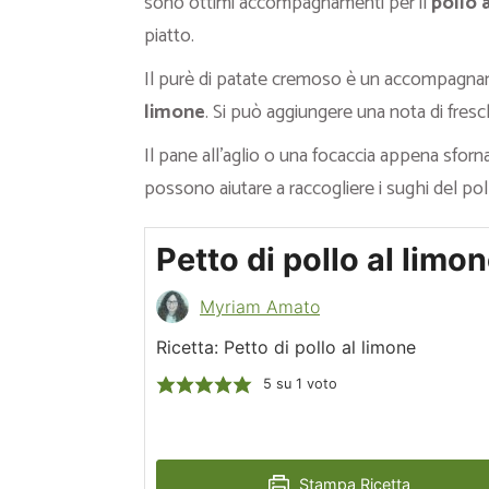
sono ottimi accompagnamenti per il
pollo 
piatto.
Il purè di patate cremoso è un accompagna
limone
. Si può aggiungere una nota di fres
Il pane all’aglio o una focaccia appena sfo
possono aiutare a raccogliere i sughi del poll
Petto di pollo al limo
Myriam Amato
Ricetta: Petto di pollo al limone
5
su 1 voto
Stampa Ricetta