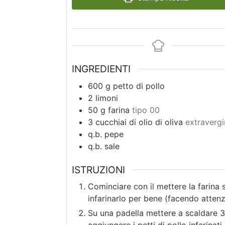
INGREDIENTI
600
g
petto di pollo
2
limoni
50
g
farina
tipo 00
3
cucchiai di olio di oliva
extraverg
q.b.
pepe
q.b.
sale
ISTRUZIONI
Cominciare con il mettere la farina 
infarinarlo per bene (facendo attenz
Su una padella mettere a scaldare 3