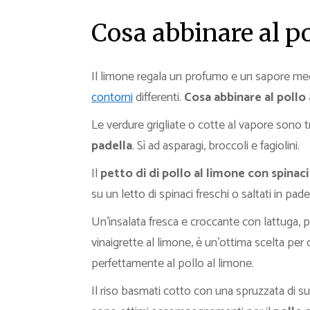
Cosa abbinare al po
Il limone regala un profumo e un sapore medi
contorni
differenti.
Cosa abbinare al pollo
Le verdure grigliate o cotte al vapore sono t
padella
. Sì ad asparagi, broccoli e fagiolini.
Il
petto di di pollo al limone con spinac
su un letto di spinaci freschi o saltati in pad
Un’insalata fresca e croccante con lattuga, p
vinaigrette al limone, è un’ottima scelta per c
perfettamente al pollo al limone.
Il riso basmati cotto con una spruzzata di s