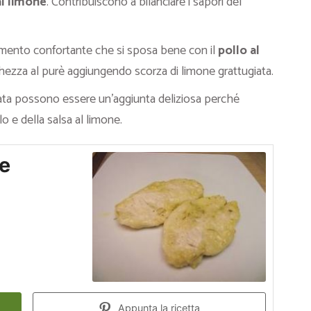
al limone
. Contribuiscono a bilanciare i sapori del
mento confortante che si sposa bene con il
pollo al
chezza al purè aggiungendo scorza di limone grattugiata.
rnata possono essere un’aggiunta deliziosa perché
o e della salsa al limone.
ne
Appunta la ricetta