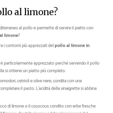
llo al limone?
terraneo al pollo e permette di servire il piatto con
 al limone
?
ra i contorni più apprezzati del
pollo al limone in
i
è particolarmente apprezzato perché servendo il pollo
ella si ottiene un piatto più completo.
omodori, cetrioli e olive nere, condita con una
ompletare il pasto. L’acidità della vinaigrette si abbina
ucco di limone o il couscous condito con erbe fresche