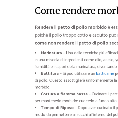
Come rendere morbi
Rendere il petto di pollo morbido
è esse
poiché il pollo troppo cotto e asciutto può 
come non rendere il petto di pollo sec
Marinatura
– Una delle tecniche più efficaci
in una miscela di ingredienti come olio, aceto, yo
l’umidità e i sapori della marinatura, diventando
Battitura
– Si può utilizzare un
batticarne
pe
di pollo. Questo assottiglierà uniformemente la
morbido.
Cottura a fiamma bassa
– Cucinare il pe
per mantenerlo morbido: cuocerlo a fuoco alto pu
Tempo di Riposo
– Dopo aver cucinato il po
modo da permettere ai succhi all’interno del pol