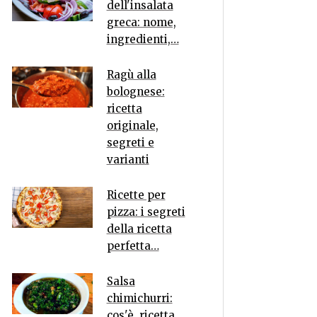
dell'insalata
greca: nome,
ingredienti,…
Ragù alla
bolognese:
ricetta
originale,
segreti e
varianti
Ricette per
pizza: i segreti
della ricetta
perfetta…
Salsa
chimichurri:
cos'è, ricetta