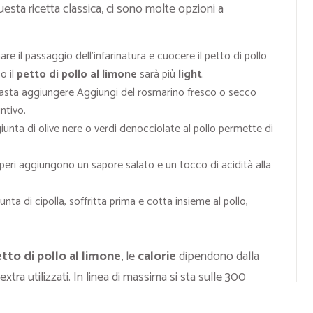
questa ricetta classica, ci sono molte opzioni a
are il passaggio dell’infarinatura e cuocere il petto di pollo
o il
petto di pollo al limone
sarà più
light
.
asta aggiungere Aggiungi del rosmarino fresco o secco
ntivo.
iunta di olive nere o verdi denocciolate al pollo permette di
peri aggiungono un sapore salato e un tocco di acidità alla
unta di cipolla, soffritta prima e cotta insieme al pollo,
tto di pollo al limone
, le
calorie
dipendono dalla
xtra utilizzati. In linea di massima si sta sulle 300