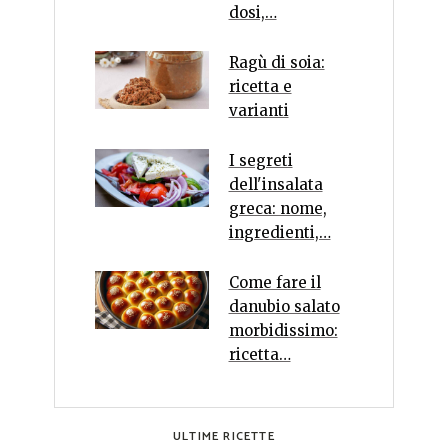
dosi,…
Ragù di soia:
ricetta e
varianti
I segreti
dell'insalata
greca: nome,
ingredienti,…
Come fare il
danubio salato
morbidissimo:
ricetta…
ULTIME RICETTE