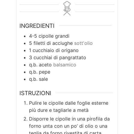
INGREDIENTI
4-5
cipolle grandi
5
filetti di acciughe
sott'olio
1
cucchiaio di origano
3
cucchiai di pangrattato
q.b.
aceto
balsamico
q.b.
pepe
q.b.
sale
ISTRUZIONI
Pulire le cipolle dalle foglie esterne
più dure e tagliarle a metà
Disporre le cipolle in una pirofila da
forno unta con un po’ di olio o una
teglia da forno rivestita di carta