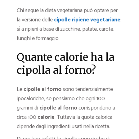
Chi segue la dieta vegetariana può optare per
la versione delle
cipolle ripiene vegetariane
:
sì a ripieni a base di zucchine, patate, carote,
funghi e formaggio.
Quante calorie ha la
cipolla al forno?
Le
cipolle al forno
sono tendenzialmente
ipocaloriche, se pensiamo che ogni 100
grammi di
cipolle al forno
corrispondono a
circa 100
calorie
. Tuttavia la quota calorica
dipende dagli ingredienti usati nella ricetta.
Di per loro, infatti, le cipolle sono ricche di