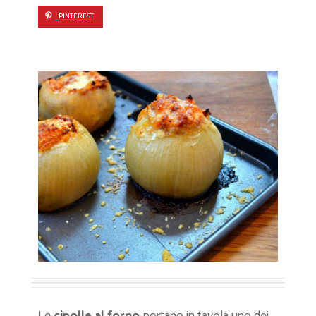
PINTEREST
Le
cipolle al forno
portano in tavola uno dei