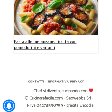
Pasta alle melanzane: ricetta con
pomodorini e varianti
CONTATTI
INFORMATIVA PRIVACY
Chef si diventa, cucinando con
© Cucinarefacile.com - Seowebbs Srl -
P.Iva 04278590759 -
credits Encodia