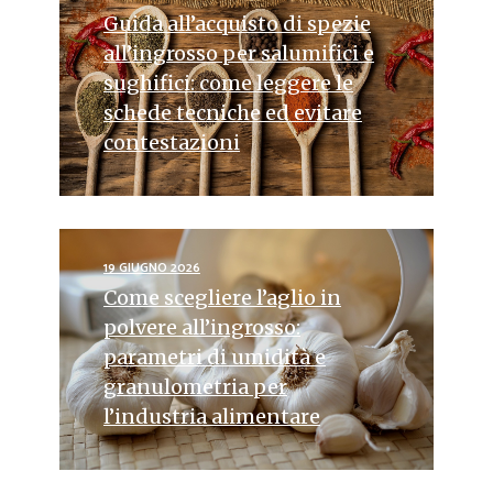
Guida all’acquisto di spezie
all’ingrosso per salumifici e
sughifici: come leggere le
schede tecniche ed evitare
contestazioni
19 GIUGNO 2026
Come scegliere l’aglio in
polvere all’ingrosso:
parametri di umidità e
granulometria per
l’industria alimentare