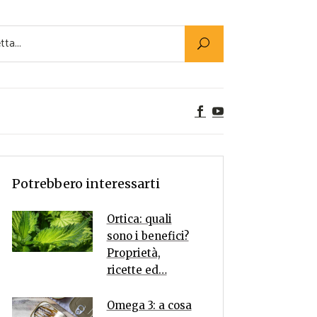
Utility
er Alimenti
ta a tavola
egetariane
tte Vegane
Rumors
Potrebbero interessarti
Ortica: quali
sono i benefici?
Proprietà,
ricette ed…
Omega 3: a cosa