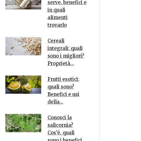
serve, benefici e
in quali
alimenti
trovarlo
Cereali
integrali: quali
sono i migliori?
Proprietà…
Frutti esotici:
quali sono?
Benefici e usi
della…
Conosci la
salicornia?
Cos'è, quali
sono i benefici…