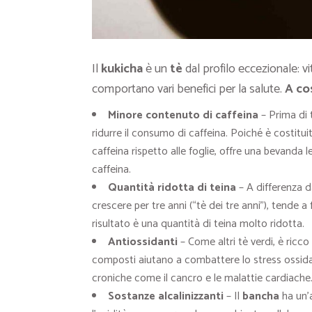
Il
kukicha
è un
tè
dal profilo eccezionale: vit
comportano vari benefici per la salute.
A cos
Minore contenuto di caffeina
– Prima di 
ridurre il consumo di caffeina. Poiché è costit
caffeina rispetto alle foglie, offre una bevanda 
caffeina.
Quantità ridotta di teina
– A differenza da
crescere per tre anni (“tè dei tre anni”), tende a f
risultato è una quantità di teina molto ridotta.
Antiossidanti
– Come altri tè verdi, è ricco
composti aiutano a combattere lo stress ossidati
croniche come il cancro e le malattie cardiache
Sostanze alcalinizzanti
– Il
bancha
ha un’a