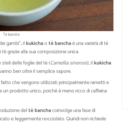
Tè bancha
ei gambi”, il
kukicha
o
tè bancha
è una varietà di tè
ri tè grazie alla sua composizione unica.
teli delle foglie del tè (
Camellia sinensis
), il
kukicha
vanno ben oltre il semplice sapore.
fatto che vengono utilizzati principalmente rametti e
nde un prodotto unico, poiché è meno ricco di caffeina
produzione del
tè bancha
coinvolge una fase di
licato e leggermente nocciolato. Quindi non richiede