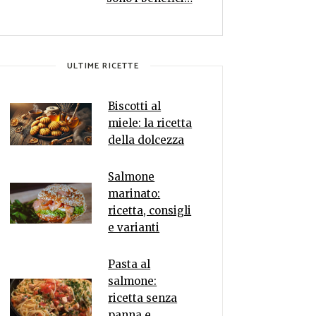
ULTIME RICETTE
Biscotti al
miele: la ricetta
della dolcezza
Salmone
marinato:
ricetta, consigli
e varianti
Pasta al
salmone:
ricetta senza
panna e