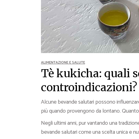
Ricette Contorni
Ricette Piatti unici
Ricette Pesce
Video Ricette
Ricette per Ingrediente
ALIMENTAZIONE E SALUTE
Tè kukicha: quali s
controindicazioni?
Alcune bevande salutari possono influenzare
più quando provengono da lontano. Quanto 
Negli ultimi anni, pur vantando una tradizione 
bevande salutari come una scelta unica e nut