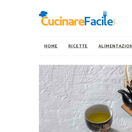
HOME
RICETTE
ALIMENTAZIO
Ricette Facili e Veloci
Utility
Ricette Primi Piatti
Super Alimenti
Ricette Antipasti
Nutrizionista a ta
Ricette Dolci
Ricette Vegetaria
Ricette Carne
Ricette Vegane
Ricette Secondi
Rumors
Ricette Pizze e Rustici