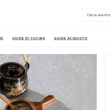
Ricette Facili e Veloci
Cerca
Ricette Primi Piatti
Sup
Ricette Antipasti
Nutrizionis
Ricette Dolci
Ricette V
NE
GUIDE DI CUCINA
GUIDE ACQUISTO
Ricette Carne
Rice
Ricette Secondi
Ricette Pizze e Rustici
Ricette Contorni
vola
Ricette Piatti unici
ne
Ricette Pesce
Video Ricette
Ricette per Ingrediente