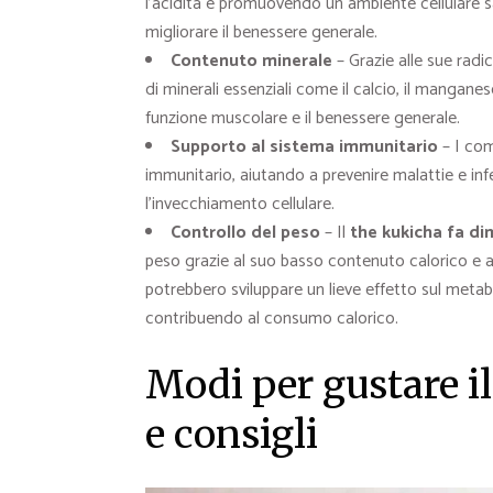
l’acidità e promuovendo un ambiente cellulare s
migliorare il benessere generale.
Contenuto minerale
– Grazie alle sue radi
di minerali essenziali come il calcio, il manganese
funzione muscolare e il benessere generale.
Supporto al sistema immunitario
– I com
immunitario, aiutando a prevenire malattie e infez
l’invecchiamento cellulare.
Controllo del peso
– Il
the kukicha fa di
peso grazie al suo basso contenuto calorico e al 
potrebbero sviluppare un lieve effetto sul meta
contribuendo al consumo calorico.
Modi per gustare i
e consigli