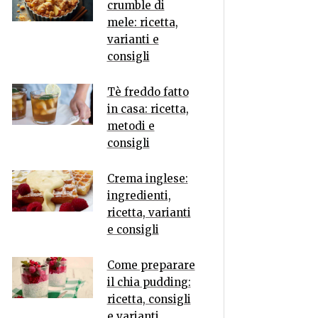
crumble di
mele: ricetta,
varianti e
consigli
Tè freddo fatto
in casa: ricetta,
metodi e
consigli
Crema inglese:
ingredienti,
ricetta, varianti
e consigli
Come preparare
il chia pudding:
ricetta, consigli
e varianti