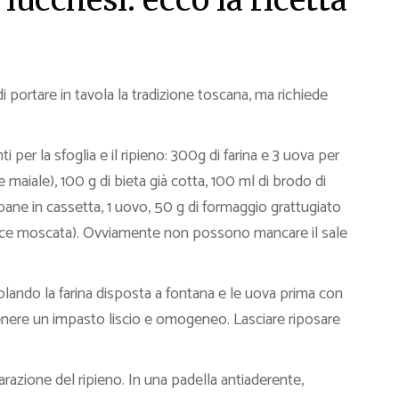
 lucchesi: ecco la ricetta
e
 portare in tavola la tradizione toscana, ma richiede
i per la sfoglia e il ripieno: 300g di farina e 3 uova per
 maiale), 100 g di bieta già cotta, 100 ml di brodo di
i pane in cassetta, 1 uovo, 50 g di formaggio grattugiato
oce moscata). Ovviamente non possono mancare il sale
lando la farina disposta a fontana e le uova prima con
enere un impasto liscio e omogeneo. Lasciare riposare
azione del ripieno. In una padella antiaderente,