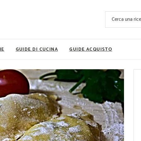
Ricette Facili e Veloci
Cerca
Ricette Primi Piatti
Sup
Ricette Antipasti
Nutrizionis
Ricette Dolci
Ricette V
NE
GUIDE DI CUCINA
GUIDE ACQUISTO
Ricette Carne
Rice
Ricette Secondi
Ricette Pizze e Rustici
Ricette Contorni
vola
Ricette Piatti unici
ne
Ricette Pesce
Video Ricette
Ricette per Ingrediente