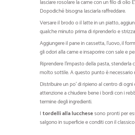
lasciare rosolare la carne con un filo di olio
Dopodiché bisogna lasciarla raffreddare.
Versare il brodo o il latte in un piatto, aggi
qualche minuto prima di riprenderlo e strizz
Aggiungere il pane in cassetta, l’uovo, il forma
gli odori alla carne e insaporire con sale e
Riprendere l’impasto della pasta, stenderla c
molto sottile. A questo punto è necessario r
Distribuire un po’ di ripieno al centro di ogn
attenzione a chiudere bene i bordi con i reb
termine degli ingredienti.
I
tordelli alla lucchese
sono pronti per ess
salgono in superficie e conditi con il classic