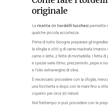
Come fare i tordelli
original
La
ricetta
dei
tordelli lucchesi
permette di
qualche piccola accortezza.
Prima di tutto bisogna preparare gli ingredient
la sfoglia e 200 g di carne macinata (manzo e
carne o latte, 2 fette di mortadella, 1 fetta d
e spezie varie (timo, prezzemolo, pepe e n
e l’olio extravergine di oliva.
È necessario procedere con la sfoglia, mesco
una forchetta e dopo con le mani fino a ott
coperto per circa 30 minuti.
Nel frattempo si può procedere con la prepar