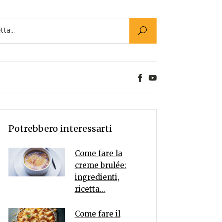
Utility
er Alimenti
ta a tavola
egetariane
tte Vegane
Rumors
Potrebbero interessarti
Come fare la
creme brulée:
ingredienti,
ricetta…
Come fare il