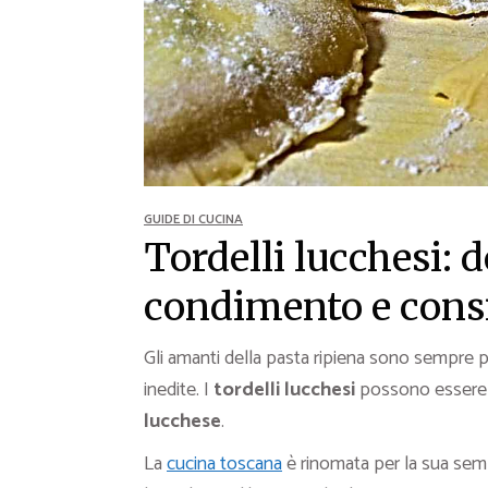
Ricette Contorni
Ricette Piatti unici
Ricette Pesce
Video Ricette
Ricette per Ingrediente
GUIDE DI CUCINA
Tordelli lucchesi: d
condimento e consi
Gli amanti della pasta ripiena sono sempre p
inedite. I
tordelli lucchesi
possono essere 
lucchese
.
La
cucina toscana
è rinomata per la sua sempli