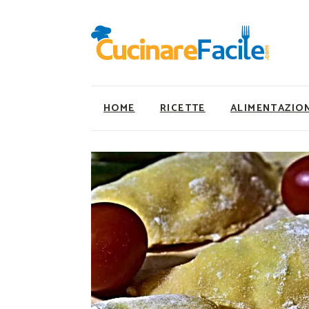
HOME
RICETTE
ALIMENTAZIO
Ricette Facili e Veloci
Utility
Ricette Primi Piatti
Super Alimenti
Ricette Antipasti
Nutrizionista a ta
Ricette Dolci
Ricette Vegetaria
Ricette Carne
Ricette Vegane
Ricette Secondi
Rumors
Ricette Pizze e Rustici