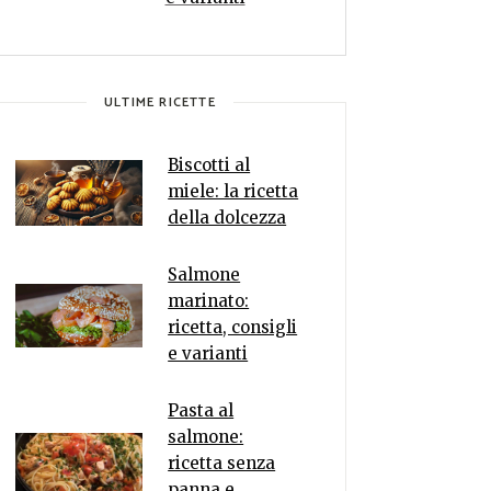
ULTIME RICETTE
Biscotti al
miele: la ricetta
della dolcezza
Salmone
marinato:
ricetta, consigli
e varianti
Pasta al
salmone:
ricetta senza
panna e