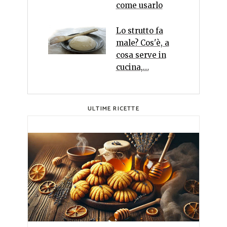
come usarlo
Lo strutto fa
male? Cos'è, a
cosa serve in
cucina,…
ULTIME RICETTE