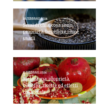
26 FEBBRAIO 2024
Semi di chia: cosa sono,
proprietà, benefici e come
usarli
21 FEBBRAIO 2024
Melagrana: proprietà,
benefici, ricette ed effetti
collaterali