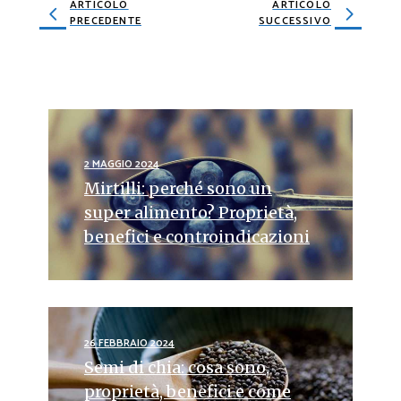
ARTICOLO
ARTICOLO
PRECEDENTE
SUCCESSIVO
2 MAGGIO 2024
Mirtilli: perché sono un
super alimento? Proprietà,
benefici e controindicazioni
26 FEBBRAIO 2024
Semi di chia: cosa sono,
proprietà, benefici e come