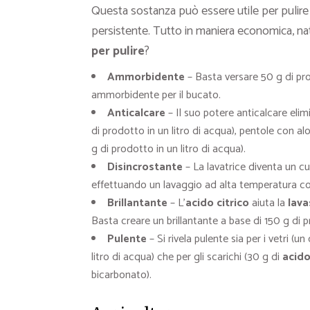
Questa sostanza può essere utile per pulire l
persistente. Tutto in maniera economica, na
per pulire
?
Ammorbidente
– Basta versare 50 g di pro
ammorbidente per il bucato.
Anticalcare
– Il suo potere anticalcare elim
di prodotto in un litro di acqua), pentole con al
g di prodotto in un litro di acqua).
Disincrostante
– La lavatrice diventa un c
effettuando un lavaggio ad alta temperatura con
Brillantante
– L’
acido citrico
aiuta la
lava
Basta creare un brillantante a base di 150 g di p
Pulente
– Si rivela pulente sia per i vetri (u
litro di acqua) che per gli scarichi (30 g di
acido
bicarbonato).