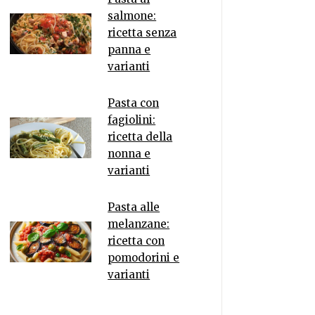
salmone:
ricetta senza
panna e
varianti
Pasta con
fagiolini:
ricetta della
nonna e
varianti
Pasta alle
melanzane:
ricetta con
pomodorini e
varianti