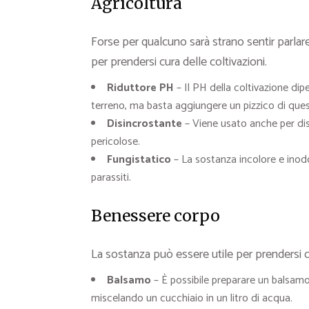
Agricoltura
Forse per qualcuno sarà strano sentir parlar
per prendersi cura delle coltivazioni.
Riduttore PH
– Il PH della coltivazione dip
terreno, ma basta aggiungere un pizzico di
ques
Disincrostante
– Viene usato anche per disi
pericolose.
Fungistatico
– La sostanza incolore e inodo
parassiti.
Benessere corpo
La sostanza
può essere utile per prendersi c
Balsamo
– È possibile preparare un balsam
miscelando un cucchiaio in un litro di acqua.