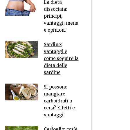
La dieta
dissociata:
principi,
vantaggi, menu
e opinioni
Sardine:
vantaggi e
come seguire la
dieta delle
sardine
Si possono
mangiare
carboidrati a
cena? Effetti e
vantaggi
Cerfoglio: cos'è,