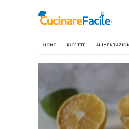
HOME
RICETTE
ALIMENTAZIO
Ricette Facili e Veloci
Utility
Ricette Primi Piatti
Super Alimenti
Ricette Antipasti
Nutrizionista a ta
Ricette Dolci
Ricette Vegetaria
Ricette Carne
Ricette Vegane
Ricette Secondi
Rumors
Ricette Pizze e Rustici