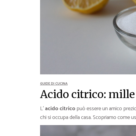
Ricette Contorni
Ricette Piatti unici
Ricette Pesce
Video Ricette
Ricette per Ingrediente
GUIDE DI CUCINA
Acido citrico: mille
L’
acido citrico
può essere un amico prezioso
chi si occupa della casa. Scopriamo come us