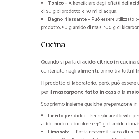
Tonico
– A beneficiare degli effetti dell’
acid
di 50 g di prodotto e 50 ml di acqua.
Bagno rilassante
– Può essere utilizzato pe
prodotto, 50 g amido di mais, 100 g di bicarbo
Cucina
Quando si parla di
acido citrico in cucina
è
contenuto negli
alimenti
, primo tra tutti il 
Il prodotto di laboratorio, però, può esser
per il
mascarpone fatto in casa
o la
maio
Scopriamo insieme qualche preparazione in 
Lievito per dolci
– Per replicare il lievito 
acido inodore e incolore e 40 g di amido di mai
Limonata
– Basta ricavare il succo di un chil