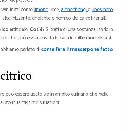
trico- foto pixabay.com
 vari frutti come
limone
, lime,
alchechengi
o
ribes nero
alcalinizzante, chelante e nemico dei calcoli renali).
trico
artificiale.
Cos’è
? Si tratta di una sostanza inodore
lvere che può essere usata in casa in mille modi diversi.
o abbiamo parlato di
come fare il mascarpone fatto
citrico
vere può essere usato sia in ambito culinario che nella
iuto in tantissime situazioni.