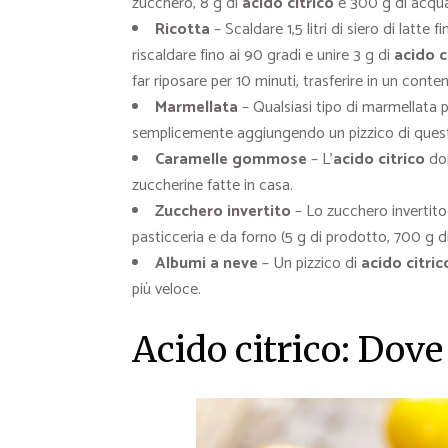
zucchero, 8 g di
acido citrico
e 300 g di acqua e
Ricotta
– Scaldare 1,5 litri di siero di latte 
riscaldare fino ai 90 gradi e unire 3 g di
acido c
far riposare per 10 minuti, trasferire in un conte
Marmellata
– Qualsiasi tipo di marmellata p
semplicemente aggiungendo un pizzico di
quest
Caramelle gommose
– L’
acido citrico
do
zuccherine fatte in casa.
Zucchero invertito
– Lo zucchero invertito
pasticceria e da forno (5 g di prodotto, 700 g 
Albumi a neve
– Un pizzico di
acido citric
più veloce.
Acido citrico: Dove