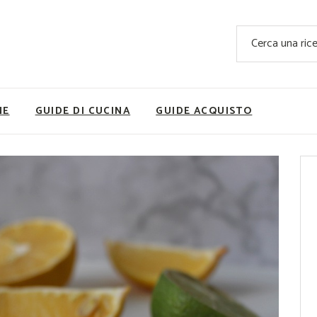
Ricette Facili e Veloci
Cerca
Ricette Primi Piatti
Sup
Ricette Antipasti
Nutrizionis
Ricette Dolci
Ricette V
NE
GUIDE DI CUCINA
GUIDE ACQUISTO
Ricette Carne
Rice
Ricette Secondi
Ricette Pizze e Rustici
Ricette Contorni
vola
Ricette Piatti unici
ne
Ricette Pesce
Video Ricette
Ricette per Ingrediente