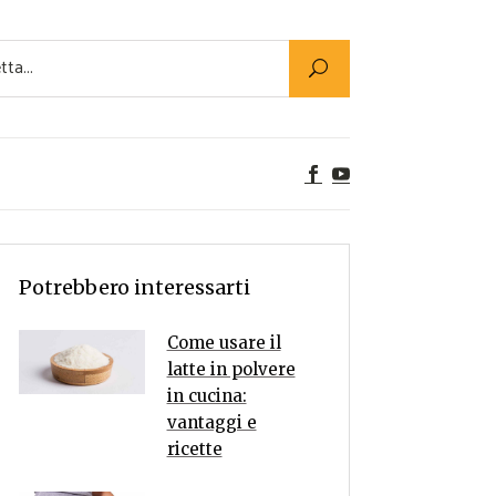
Utility
er Alimenti
ta a tavola
egetariane
tte Vegane
Rumors
Potrebbero interessarti
Come usare il
latte in polvere
in cucina:
vantaggi e
ricette