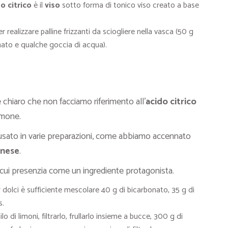
o citrico
è il
viso
sotto forma di tonico viso creato a base
r realizzare palline frizzanti da sciogliere nella vasca (50 g
nato e qualche goccia di acqua).
 chiaro che non facciamo riferimento all’
acido citrico
limone.
e usato in varie preparazioni, come abbiamo accennato
nese
.
cui presenzia come un ingrediente protagonista.
per dolci è sufficiente mescolare 40 g di bicarbonato, 35 g di
s.
o di limoni, filtrarlo, frullarlo insieme a bucce, 300 g di