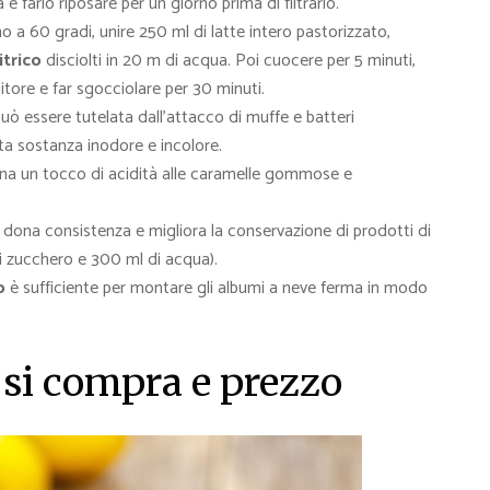
 farlo riposare per un giorno prima di filtrarlo.
fino a 60 gradi, unire 250 ml di latte intero pastorizzato,
itrico
disciolti in 20 m di acqua. Poi cuocere per 5 minuti,
nitore e far sgocciolare per 30 minuti.
uò essere tutelata dall’attacco di muffe e batteri
a sostanza inodore e incolore.
na un tocco di acidità alle caramelle gommose e
 dona consistenza e migliora la conservazione di prodotti di
di zucchero e 300 ml di acqua).
o
è sufficiente per montare gli albumi a neve ferma in modo
 si compra e prezzo