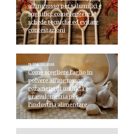
all’ingrosso per salumifici e
sughifici: come leggere le
schede tecniche ed evitare
contestazioni
19 GIUGNO 2026
Come scegliere l’aglio in
polvere all’ingrosso:
parametri di umidità e
granulometria per
l’industria alimentare