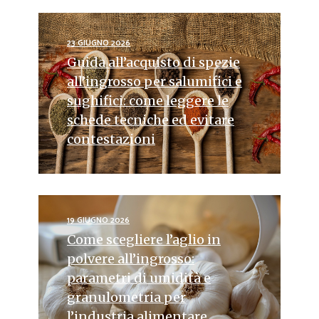
23 GIUGNO 2026
Guida all’acquisto di spezie
all’ingrosso per salumifici e
sughifici: come leggere le
schede tecniche ed evitare
contestazioni
19 GIUGNO 2026
Come scegliere l’aglio in
polvere all’ingrosso:
parametri di umidità e
granulometria per
l’industria alimentare