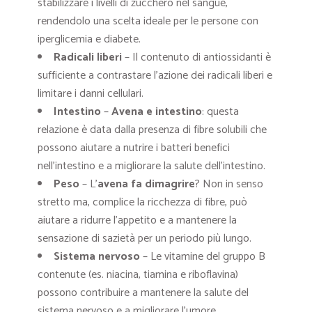
stabilizzare i livelli di zucchero nel sangue,
rendendolo una scelta ideale per le persone con
iperglicemia e diabete.
Radicali liberi
– Il contenuto di antiossidanti è
sufficiente a contrastare l’azione dei radicali liberi e
limitare i danni cellulari.
Intestino
–
Avena e intestino
: questa
relazione è data dalla presenza di fibre solubili che
possono aiutare a nutrire i batteri benefici
nell’intestino e a migliorare la salute dell’intestino.
Peso
– L’
avena fa dimagrire
? Non in senso
stretto ma, complice la ricchezza di fibre, può
aiutare a ridurre l’appetito e a mantenere la
sensazione di sazietà per un periodo più lungo.
Sistema nervoso
– Le vitamine del gruppo B
contenute (es. niacina, tiamina e riboflavina)
possono contribuire a mantenere la salute del
sistema nervoso e a migliorare l’umore.