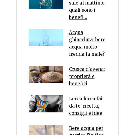
sale al mattino:
quali sono i
benefi…
Acqua
ghiacciata: bere
acqua molto
fredda fa male?
Crusca d'avena:
proprietà e
benefici
Lecca lecca fai
da te: ricetta,
consigli e idee
Bere acqua per