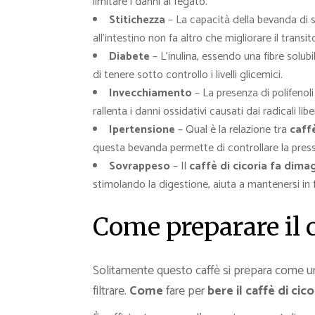
limitare i danni al fegato.
Stitichezza
– La capacità della bevanda di st
all’intestino non fa altro che migliorare il transi
Diabete
– L’inulina, essendo una fibre solub
di tenere sotto controllo i livelli glicemici.
Invecchiamento
– La presenza di polifenol
rallenta i danni ossidativi causati dai radicali liber
Ipertensione
– Qual è la relazione tra
caffè
questa bevanda permette di controllare la pres
Sovrappeso
– Il
caffè di cicoria fa dimag
stimolando la digestione, aiuta a mantenersi in 
Come preparare il c
Solitamente questo caffè si prepara come un
filtrare.
Come
fare per
bere il caffè di cico