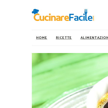
HOME
RICETTE
ALIMENTAZIO
Ricette Facili e Veloci
Utility
Ricette Primi Piatti
Super Alimenti
Ricette Antipasti
Nutrizionista a ta
Ricette Dolci
Ricette Vegetaria
Ricette Carne
Ricette Vegane
Ricette Secondi
Rumors
Ricette Pizze e Rustici