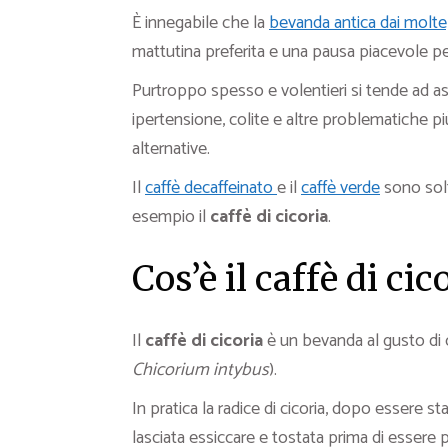
È innegabile che la
bevanda antica dai moltep
mattutina preferita e una pausa piacevole per
Purtroppo spesso e volentieri si tende ad as
ipertensione, colite e altre problematiche 
alternative.
Il
caffè decaffeinato
e il
caffè verde
sono solt
esempio il
caffè di cicoria
.
Cos’è il caffè di cic
Il
caffè di cicoria
è un bevanda al gusto di c
Chicorium intybus
).
In pratica la radice di cicoria, dopo essere sta
lasciata essiccare e tostata prima di essere p