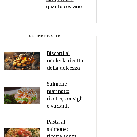
quanto costano
ULTIME RICETTE
Biscotti al
miele: la ricetta
della dolcezza
Salmone
marinato:
ricetta, consigli
e varianti
Pasta al
salmone:
ricetta senza