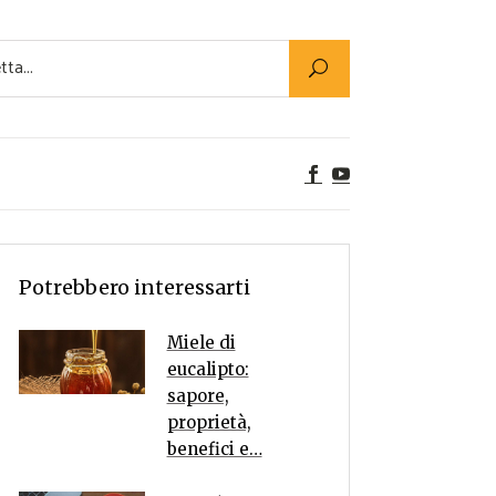
Utility
er Alimenti
ta a tavola
egetariane
tte Vegane
Rumors
Potrebbero interessarti
Miele di
eucalipto:
sapore,
proprietà,
benefici e…