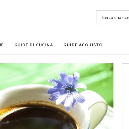
Ricette Facili e Veloci
Cerca
Ricette Primi Piatti
Sup
Ricette Antipasti
Nutrizionis
Ricette Dolci
Ricette V
NE
GUIDE DI CUCINA
GUIDE ACQUISTO
Ricette Carne
Rice
Ricette Secondi
Ricette Pizze e Rustici
Ricette Contorni
vola
Ricette Piatti unici
ne
Ricette Pesce
Video Ricette
Ricette per Ingrediente