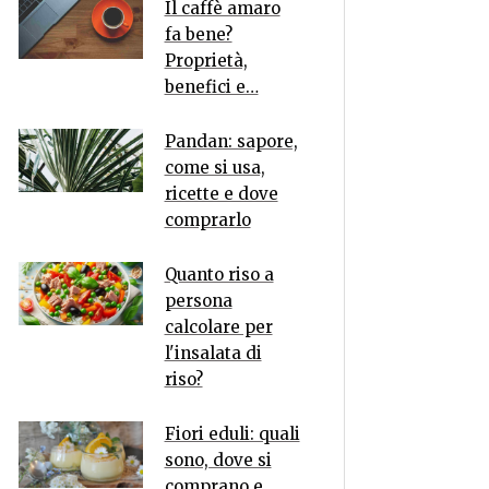
Il caffè amaro
fa bene?
Proprietà,
benefici e…
Pandan: sapore,
come si usa,
ricette e dove
comprarlo
Quanto riso a
persona
calcolare per
l'insalata di
riso?
Fiori eduli: quali
sono, dove si
comprano e