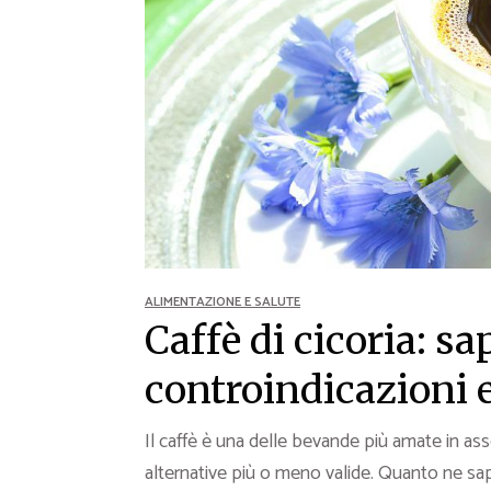
Ricette Contorni
Ricette Piatti unici
Ricette Pesce
Video Ricette
Ricette per Ingrediente
ALIMENTAZIONE E SALUTE
Caffè di cicoria: sa
controindicazioni 
Il caffè è una delle bevande più amate in ass
alternative più o meno valide. Quanto ne s