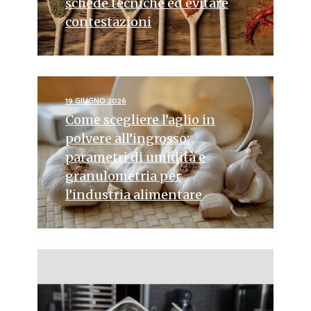
schede tecniche ed evitare
contestazioni
19 GIUGNO 2026
Come scegliere l’aglio in
polvere all’ingrosso:
parametri di umidità e
granulometria per
l’industria alimentare