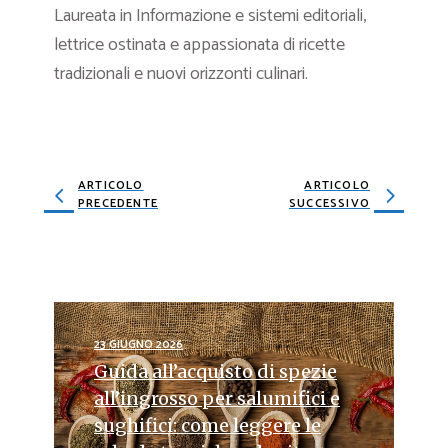
Laureata in Informazione e sistemi editoriali,
lettrice ostinata e appassionata di ricette
tradizionali e nuovi orizzonti culinari.
ARTICOLO
ARTICOLO
PRECEDENTE
SUCCESSIVO
23 GIUGNO 2026
Guida all’acquisto di spezie
all’ingrosso per salumifici e
sughifici: come leggere le