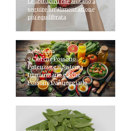
Le abitudini che aiutano a
seguire un’alimentazione
più equilibrata
19 GENNAIO 2025
9 Cibi che Possono
Potenziare il Sistema
Immunitario e 3 che
Possono Danneggiarlo