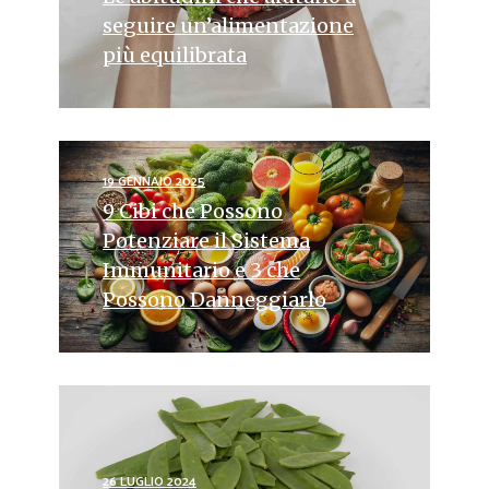
seguire un’alimentazione
più equilibrata
19 GENNAIO 2025
9 Cibi che Possono
Potenziare il Sistema
Immunitario e 3 che
Possono Danneggiarlo
26 LUGLIO 2024