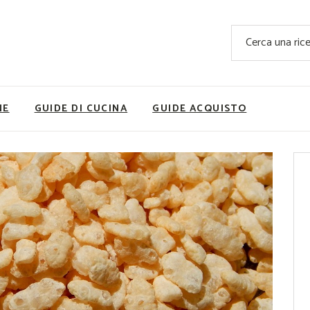
Ricette Facili e Veloci
Cerca
Ricette Primi Piatti
Sup
Ricette Antipasti
Nutrizionis
Ricette Dolci
Ricette V
NE
GUIDE DI CUCINA
GUIDE ACQUISTO
Ricette Carne
Rice
Ricette Secondi
Ricette Pizze e Rustici
Ricette Contorni
vola
Ricette Piatti unici
ne
Ricette Pesce
Video Ricette
Ricette per Ingrediente