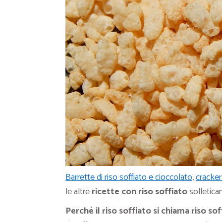
Barrette di riso soffiato e cioccolato
,
cracker
le altre
ricette con riso soffiato
solletica
Perché il riso soffiato si chiama riso sof