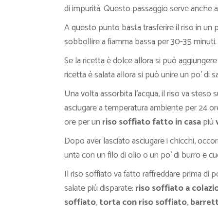
di impurità. Questo passaggio serve anche a id
A questo punto basta trasferire il riso in u
sobbollire a fiamma bassa per 30-35 minuti.
Se la ricetta è dolce allora si può aggiunger
ricetta è salata allora si può unire un po’ di s
Una volta assorbita l’acqua, il riso va steso s
asciugare a temperatura ambiente per 24 ore
ore per un
riso soffiato fatto in casa
più
Dopo aver lasciato asciugare i chicchi, occorr
unta con un filo di olio o un po’ di burro e c
Il riso soffiato va fatto raffreddare prima di 
salate più disparate:
riso soffiato a colazi
soffiato
,
torta con riso soffiato
,
barrett