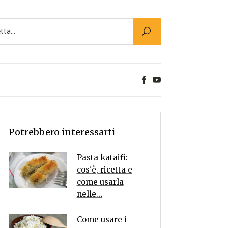
Utility
er Alimenti
ta a tavola
egetariane
tte Vegane
Rumors
Potrebbero interessarti
Pasta kataifi:
cos'è, ricetta e
come usarla
nelle…
Come usare i