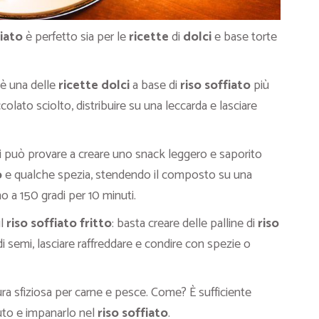
fiato
è perfetto sia per le
ricette
di
dolci
e base torte
è una delle
ricette dolci
a base di
riso soffiato
più
olato sciolto, distribuire su una leccarda e lasciare
 si può provare a creare uno snack leggero e saporito
o
e qualche spezia, stendendo il composto su una
o a 150 gradi per 10 minuti.
il
riso soffiato fritto
: basta creare delle palline di
riso
di semi, lasciare raffreddare e condire con spezie o
a sfiziosa per carne e pesce. Come? È sufficiente
ttuto e impanarlo nel
riso soffiato
.