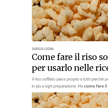
Ricette Contorni
Ricette Piatti unici
Ricette Pesce
Video Ricette
Ricette per Ingrediente
GUIDE DI CUCINA
Come fare il riso so
per usarlo nelle ric
Il riso soffiato piace proprio a tutti perché 
in più a ogni preparazione. Ma
come fare il 