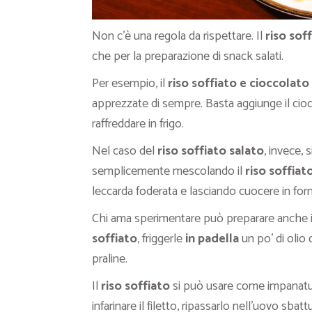
Non c’è una regola da rispettare. Il
riso sof
che per la preparazione di snack salati.
Per esempio, il
riso soffiato e cioccolato
apprezzate di sempre. Basta aggiunge il ciocc
raffreddare in frigo.
Nel caso del
riso soffiato salato
, invece,
semplicemente mescolando il
riso soffiat
leccarda foderata e lasciando cuocere in forn
Chi ama sperimentare può preparare anche 
soffiato
, friggerle
in padella
un po’ di olio 
praline.
Il
riso soffiato
si può usare come impanatur
infarinare il filetto, ripassarlo nell’uovo sba