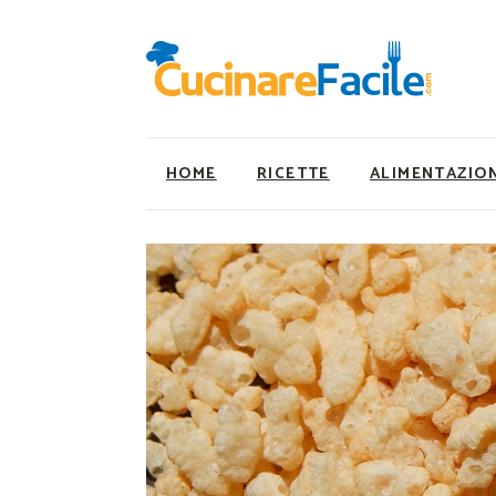
HOME
RICETTE
ALIMENTAZIO
Ricette Facili e Veloci
Utility
Ricette Primi Piatti
Super Alimenti
Ricette Antipasti
Nutrizionista a ta
Ricette Dolci
Ricette Vegetaria
Ricette Carne
Ricette Vegane
Ricette Secondi
Rumors
Ricette Pizze e Rustici