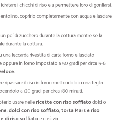
ratare i chicchi di riso e a permettere loro di gonfiarsi.
n pentolino, coprirlo completamente con acqua e lasciare
e un po’ di zucchero durante la cottura mentre se la
ale durante la cottura.
u una leccarda rivestita di carta forno e lasciato
 oppure in forno impostato a 50 gradi per circa 5-6
veloce
.
e ripassare il riso in forno mettendolo in una teglia
uocendolo a 130 gradi per circa 180 minuti.
poterlo usare nelle
ricette con riso soffiato
dolci o
one
,
dolci con riso soffiato
,
torta Mars e riso
e di
riso soffiato
e così via.