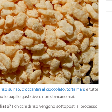
 riso su riso
,
croccantini al cioccolato
,
torta Mars
e tutte
no le papille gustative e non stancano mai.
fiato
? I chicchi di riso vengono sottoposti al processo