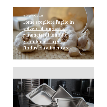
19 GIUGNO 2026
Come scegliere l’aglio in
polvere all’ingrosso:
parametri di umidità e
granulometria per
l’industria alimentare