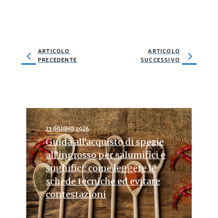
ARTICOLO
ARTICOLO
PRECEDENTE
SUCCESSIVO
23 GIUGNO 2026
Guida all’acquisto di spezie
all’ingrosso per salumifici e
sughifici: come leggere le
schede tecniche ed evitare
contestazioni