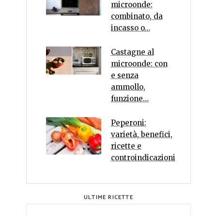
microonde:
combinato, da
incasso o…
Castagne al
microonde: con
e senza
ammollo,
funzione…
Peperoni:
varietà, benefici,
ricette e
controindicazioni
ULTIME RICETTE