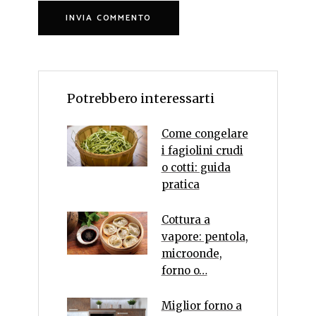
Potrebbero interessarti
Come congelare
i fagiolini crudi
o cotti: guida
pratica
Cottura a
vapore: pentola,
microonde,
forno o…
Miglior forno a