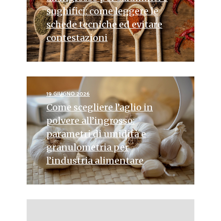
sughifici: come leggere le
schede tecniche ed evitare
contestazioni
19 GIUGNO 2026
Come scegliere l’aglio in
polvere all’ingrosso:
parametri di umidità e
granulometria per
l’industria alimentare