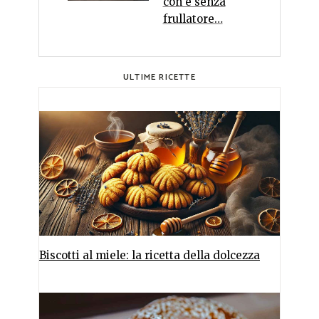
con e senza
frullatore…
ULTIME RICETTE
Biscotti al miele: la ricetta della dolcezza