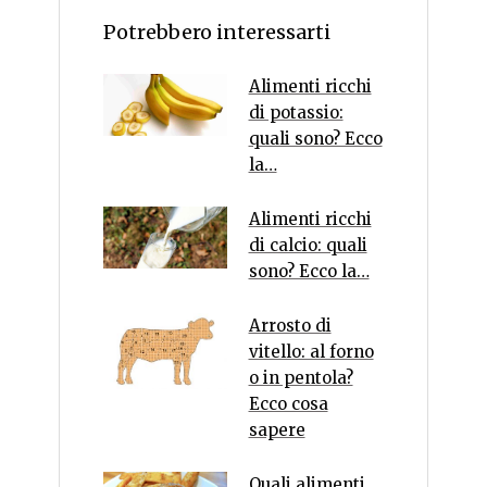
Potrebbero interessarti
Alimenti ricchi
di potassio:
quali sono? Ecco
la…
Alimenti ricchi
di calcio: quali
sono? Ecco la…
Arrosto di
vitello: al forno
o in pentola?
Ecco cosa
sapere
Quali alimenti