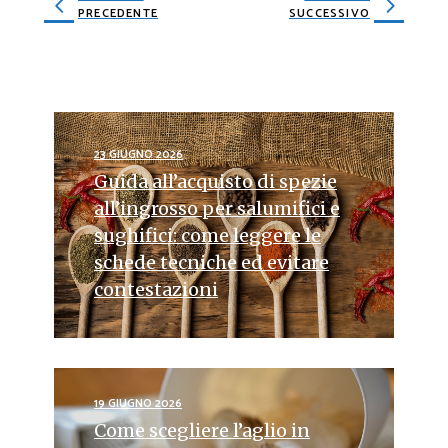
PRECEDENTE
SUCCESSIVO
23 GIUGNO 2026
Guida all’acquisto di spezie
all’ingrosso per salumifici e
sughifici: come leggere le
schede tecniche ed evitare
contestazioni
19 GIUGNO 2026
Come scegliere l’aglio in