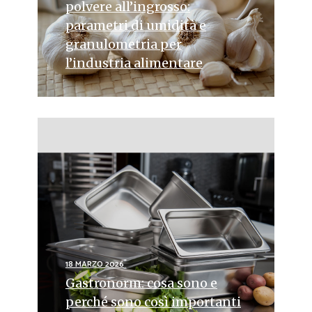
polvere all’ingrosso:
parametri di umidità e
granulometria per
l’industria alimentare
18 MARZO 2026
Gastronorm: cosa sono e
perché sono così importanti