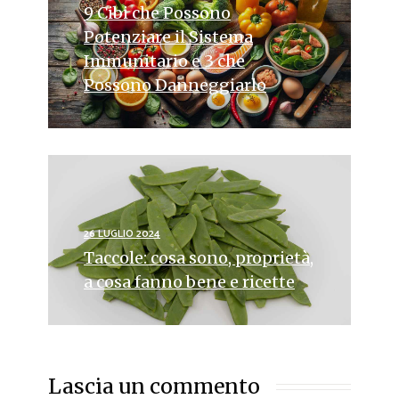
9 Cibi che Possono
Potenziare il Sistema
Immunitario e 3 che
Possono Danneggiarlo
26 LUGLIO 2024
Taccole: cosa sono, proprietà,
a cosa fanno bene e ricette
Lascia un commento