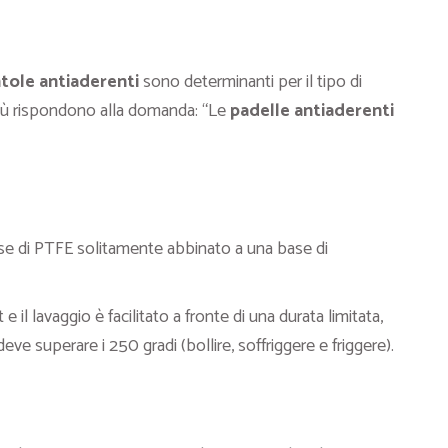
ntole antiaderenti
sono determinanti per il tipo di
 più rispondono alla domanda: “Le
padelle antiaderenti
se di PTFE solitamente abbinato a una base di
e il lavaggio è facilitato a fronte di una durata limitata,
eve superare i 250 gradi (bollire, soffriggere e friggere).