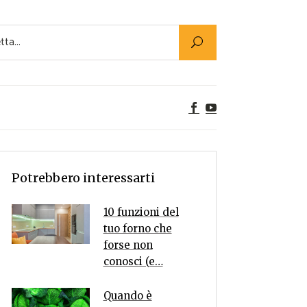
Utility
er Alimenti
ta a tavola
egetariane
tte Vegane
Rumors
Potrebbero interessarti
10 funzioni del
tuo forno che
forse non
conosci (e…
Quando è