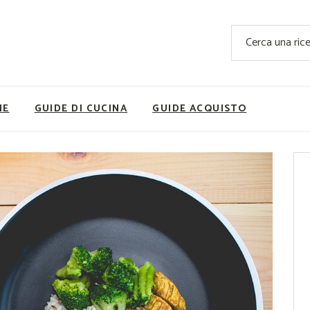
Ricette Facili e Veloci
Cerca
Ricette Primi Piatti
Sup
Ricette Antipasti
Nutrizionis
Ricette Dolci
Ricette V
NE
GUIDE DI CUCINA
GUIDE ACQUISTO
Ricette Carne
Rice
Ricette Secondi
Ricette Pizze e Rustici
Ricette Contorni
vola
Ricette Piatti unici
ne
Ricette Pesce
Video Ricette
Ricette per Ingrediente