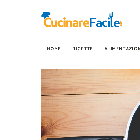
HOME
RICETTE
ALIMENTAZIO
Ricette Facili e Veloci
Utility
Ricette Primi Piatti
Super Alimenti
Ricette Antipasti
Nutrizionista a ta
Ricette Dolci
Ricette Vegetaria
Ricette Carne
Ricette Vegane
Ricette Secondi
Rumors
Ricette Pizze e Rustici