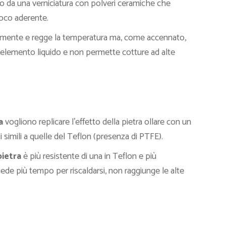
ato da una verniciatura con polveri ceramiche che
poco aderente.
memente e regge la temperatura ma, come accennato,
 elemento liquido e non permette cotture ad alte
a
vogliono replicare l’effetto della pietra ollare con un
i simili a quelle del Teflon (presenza di PTFE).
pietra
è più resistente di una in Teflon e più
hiede più tempo per riscaldarsi, non raggiunge le alte