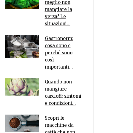
meglio non
mangiare la
verza? Le
situazioni…
Gastronorm:
cosa sono e
perché sono
così
importanti…
Quando non
mangiare
carciofi: sintomi
e condizioni…
Scopri le
macchine da
caffè che non