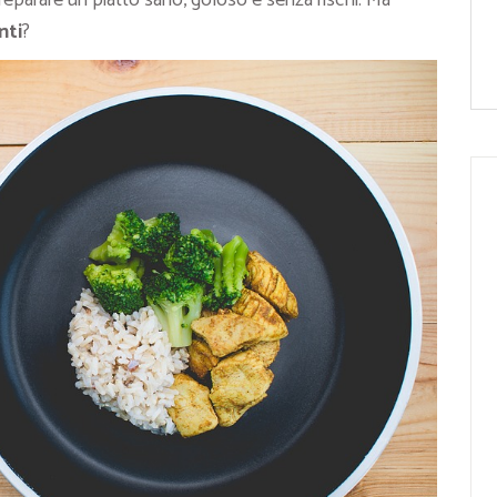
reparare un piatto sano, goloso e senza rischi. Ma
nti
?