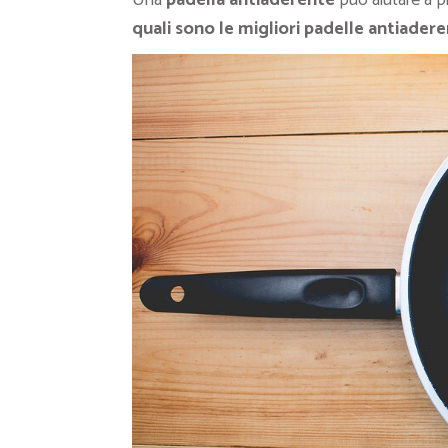
Una
padella antiaderente
può aiutare a p
quali sono le migliori padelle antiadere