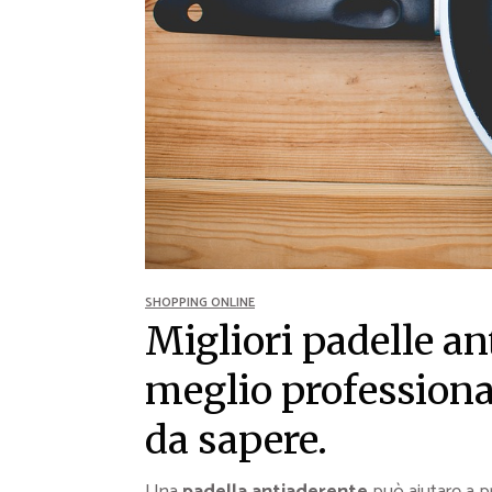
Ricette Contorni
Ricette Piatti unici
Ricette Pesce
Video Ricette
Ricette per Ingrediente
SHOPPING ONLINE
Migliori padelle an
meglio professional
da sapere.