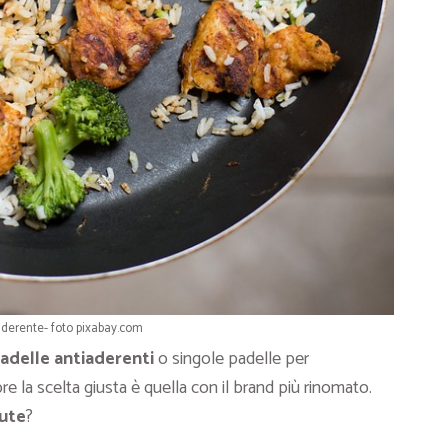
derente- foto pixabay.com
adelle antiaderenti
o singole padelle per
re la scelta giusta è quella con il brand più rinomato.
lute
?