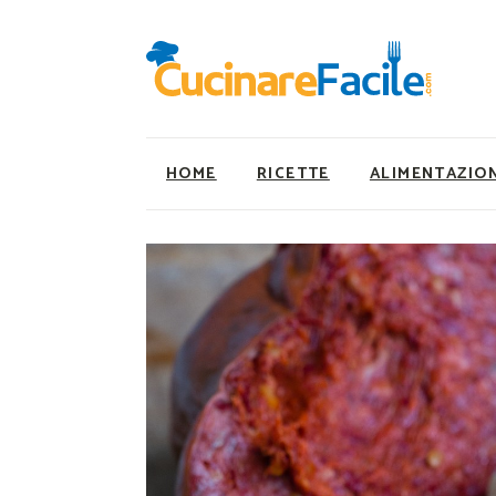
HOME
RICETTE
ALIMENTAZIO
Ricette Facili e Veloci
Utility
Ricette Primi Piatti
Super Alimenti
Ricette Antipasti
Nutrizionista a ta
Ricette Dolci
Ricette Vegetaria
Ricette Carne
Ricette Vegane
Ricette Secondi
Rumors
Ricette Pizze e Rustici