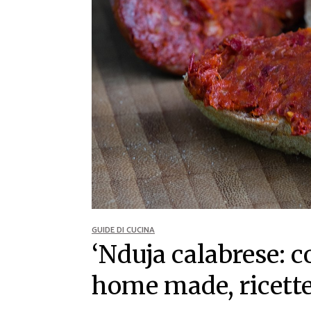
Ricette Contorni
Ricette Piatti unici
Ricette Pesce
Video Ricette
Ricette per Ingrediente
GUIDE DI CUCINA
‘Nduja calabrese: co
home made, ricette