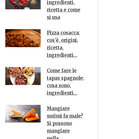
ingredienti,
ricetta e come
si usa
Pizza cosacca:
cos'è, origini,
ricetta,
ingredienti…
Come fare le
tapas spagnole:
cosa sono,
ingredienti…
Mangiare
surimi fa male?
Si possono
mangiare
nella…