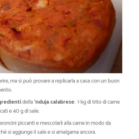
rire, ma si può provare a replicarla a casa con un buon
mento.
gredienti
della
‘nduja calabrese
: 1 kg di trito di carne
ati e 40 g di sale.
eroncini piccanti e mescolarli alla carne in modo da
si aggiunge il sale e si amalgama ancora.