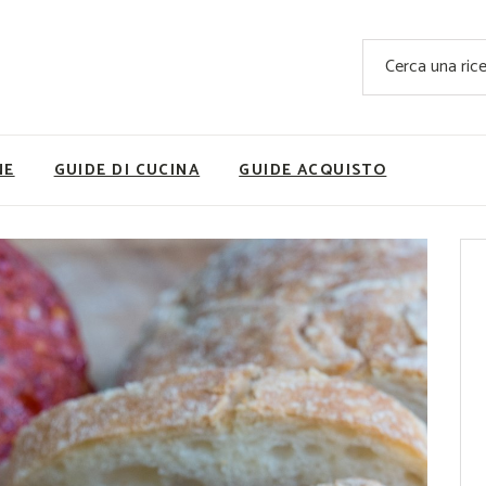
Ricette Facili e Veloci
Cerca
Ricette Primi Piatti
Sup
Ricette Antipasti
Nutrizionis
Ricette Dolci
Ricette V
NE
GUIDE DI CUCINA
GUIDE ACQUISTO
Ricette Carne
Rice
Ricette Secondi
Ricette Pizze e Rustici
Ricette Contorni
vola
Ricette Piatti unici
ne
Ricette Pesce
Video Ricette
Ricette per Ingrediente