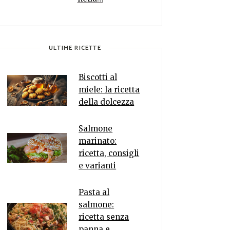
ULTIME RICETTE
Biscotti al
miele: la ricetta
della dolcezza
Salmone
marinato:
ricetta, consigli
e varianti
Pasta al
salmone:
ricetta senza
panna e