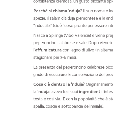
consistenza cremosa, un gusto piccante spic
Perché si chiama ‘nduja
? Il suo nome è leg
spezie: il salam dla duja piemontese e la and
“inductilia” (cioè “cose pronte per essere int
Nasce a Spilinga (Vibo Valencia) e viene pre
peperoncino calabrese e sale. Dopo viene in
l’
affumicatura
con legno di ulivo (in altern
stagionare per 3-6 mesi.
La presenza del peperoncino calabrese picca
grado di assicurare la conservazione del pr
Cosa c’è dentro la ‘nduja
? Originariamente
la
‘nduja
aveva tra i suoi
ingredienti
l’intes
testa e così via. È con la popolarità che è 
spalla, coscia e sottopancia del maiale).