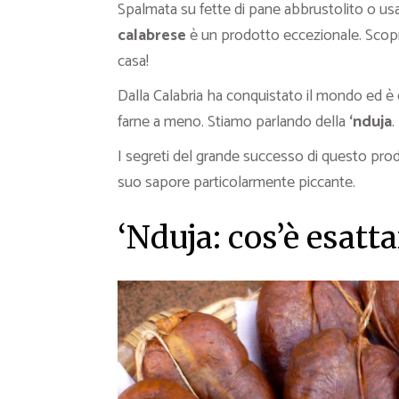
Spalmata su fette di pane abbrustolito o us
calabrese
è un prodotto eccezionale. Sco
casa!
Dalla Calabria ha conquistato il mondo ed è d
farne a meno. Stiamo parlando della
‘nduja
.
I segreti del grande successo di questo pro
suo sapore particolarmente piccante.
‘Nduja: cos’è esat