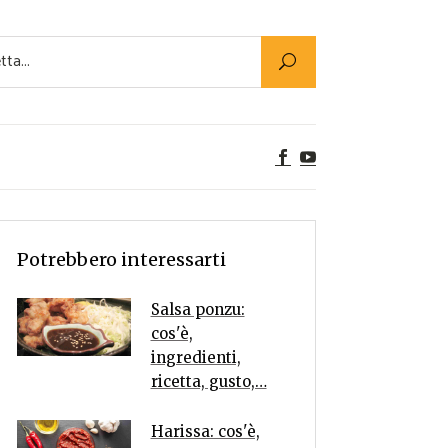
Utility
er Alimenti
ta a tavola
egetariane
tte Vegane
Rumors
Potrebbero interessarti
Salsa ponzu:
cos'è,
ingredienti,
ricetta, gusto,…
Harissa: cos'è,