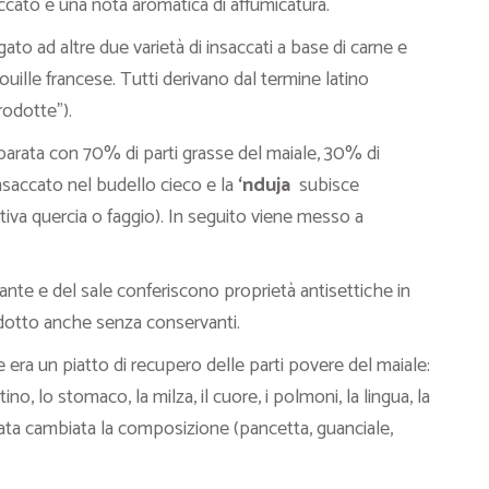
cato e una nota aromatica di affumicatura.
ato ad altre due varietà di insaccati a base di carne e
ouille francese. Tutti derivano dal termine latino
rodotte”).
parata con 70% di parti grasse del maiale, 30% di
saccato nel budello cieco e la
‘nduja
subisce
ativa quercia o faggio). In seguito viene messo a
nte e del sale conferiscono proprietà antisettiche in
odotto anche senza conservanti.
 era un piatto di recupero delle parti povere del maiale:
tino, lo stomaco, la milza, il cuore, i polmoni, la lingua, la
stata cambiata la composizione (pancetta, guanciale,