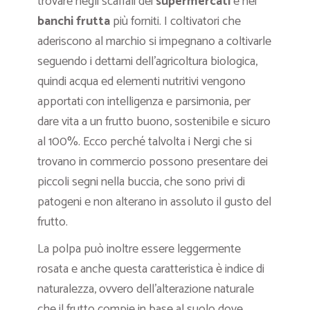
trovare negli scaffali dei
supermercati
e nei
banchi frutta
più forniti. I coltivatori che
aderiscono al marchio si impegnano a coltivarle
seguendo i dettami dell’agricoltura biologica,
quindi acqua ed elementi nutritivi vengono
apportati con intelligenza e parsimonia, per
dare vita a un frutto buono, sostenibile e sicuro
al 100%. Ecco perché talvolta i Nergi che si
trovano in commercio possono presentare dei
piccoli segni nella buccia, che sono privi di
patogeni e non alterano in assoluto il gusto del
frutto.
La polpa può inoltre essere leggermente
rosata e anche questa caratteristica è indice di
naturalezza, ovvero dell’alterazione naturale
che il frutto compie in base al suolo dove