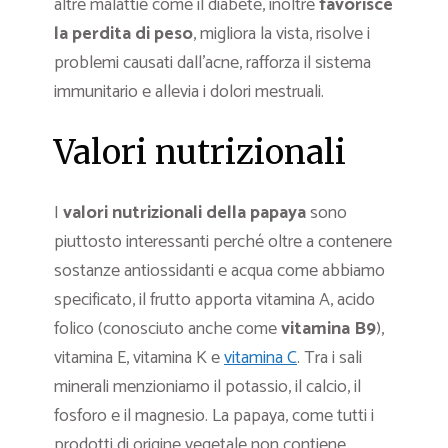
altre malattie come il diabete, inoltre
favorisce
la perdita di peso
, migliora la vista, risolve i
problemi causati dall’acne, rafforza il sistema
immunitario e allevia i dolori mestruali.
Valori nutrizionali
I
valori nutrizionali della papaya
sono
piuttosto interessanti perché oltre a contenere
sostanze antiossidanti e acqua come abbiamo
specificato, il frutto apporta vitamina A, acido
folico (conosciuto anche come
vitamina B9
),
vitamina E, vitamina K e
vitamina C
. Tra i sali
minerali menzioniamo il potassio, il calcio, il
fosforo e il magnesio. La papaya, come tutti i
prodotti di origine vegetale non contiene