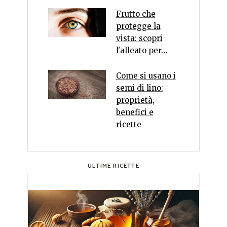
Frutto che
protegge la
vista: scopri
l'alleato per…
Come si usano i
semi di lino:
proprietà,
benefici e
ricette
ULTIME RICETTE