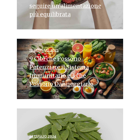
seguire un’alimentazione
più equilibrata
19 GENNAIO 2025
9 Cibi che Possono
Potenziare il Sistema
Immunitario e 3 che
Possono Danneggiarlo
26 LUGLIO 2024