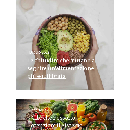
1 LUGLIO 2026
Le abitudini che aiutano a
seguire un’alimentazione
più equilibrata
19 GENNAIO 2025
9 Cibi che Possono
Potenziare il Sistema