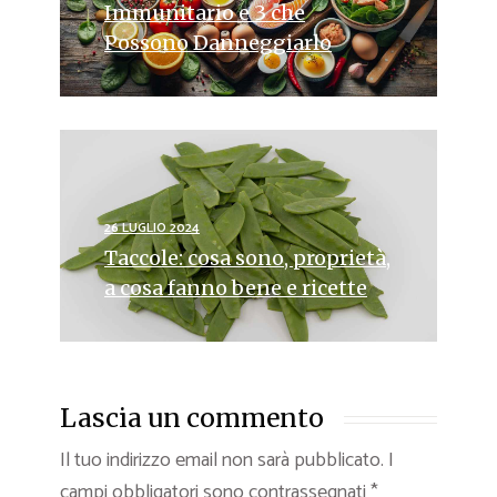
Immunitario e 3 che
Possono Danneggiarlo
26 LUGLIO 2024
Taccole: cosa sono, proprietà,
a cosa fanno bene e ricette
Lascia un commento
Il tuo indirizzo email non sarà pubblicato.
I
campi obbligatori sono contrassegnati
*