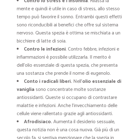
Contro lo stress e l’insonnia
. Rilassa la
mente e quindi è utile in caso di stress, allo stesso
tempo può favorire il sonno. Entrambi questi effetti
sono riconducibili ai benefici che offre sul sistema
nervoso. Questa spezia è ottima se mischiata a un
bicchiere di latte di soia.
Contro le infezioni
. Contro febbre, infezioni e
infiammazioni è possibile utilizzarla. Il merito è
dell’olio essenziale di questa spezia, che presenta
una sostanza che prende il nome di eugenolo.
Conto i radicali liberi
.
Nell’
olio essenziale di
vaniglia
sono concentrate molte sostanze
antiossidanti. Queste si occupano di contrastare
malattie e infezioni. Anche l’invecchiamento delle
cellule viene rallentato grazie agli antiossidanti.
Afrodisiaco
.
Aumenta il desiderio sessuale,
questa notizia non è una cosa nuova. Già più di un
secolo fa, si sentiva menzionare che la spezia in